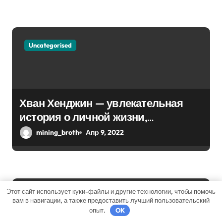
с
я
Uncategorised
м
Хван Хенджин — увлекательная
история о личной жизни,
биографии и впечатляющей
mining_broth
Апр 9, 2022
карьере
Этот сайт использует куки-файлы и другие технологии, чтобы помочь
Uncategorised
вам в навигации, а также предоставить лучший пользовательский
опыт.
OK