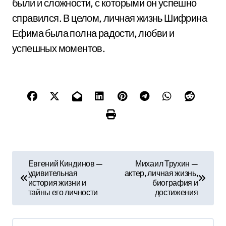
были и сложности, с которыми он успешно
справился. В целом, личная жизнь Шифрина
Ефима была полна радости, любви и
успешных моментов.
Н
Евгений Киндинов —
Михаил Трухин —
удивительная
актер, личная жизнь,
а
история жизни и
биография и
тайны его личности
достижения
в
и