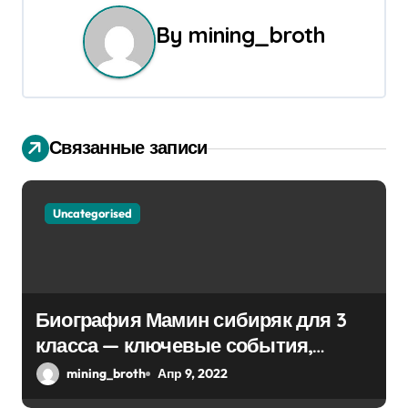
г
By
mining_broth
а
ц
и
Связанные записи
я
п
Uncategorised
о
з
Биография Мамин сибиряк для 3
а
класса — ключевые события,
п
достижения, история жизни
mining_broth
Апр 9, 2022
и