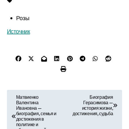
Розы
Источник
Н
Матвиенко
Биография
Валентина
Герасимова —
а
Ивановна —
история жизни,
биография, семья и
достижения, судьба
в
достижения в
политике и