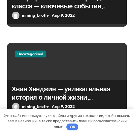
и
класса — ключевые события,
с
достижения, история жизни
mining_broth
Апр 9, 2022
я
м
Uncategorised
Хван Хенджин — увлекательная
история о личной жизни,
биографии и впечатляющей
mining_broth
Апр 9, 2022
карьере
Этот сайт использует куки-файлы и другие технологии, чтобы помочь
вам в навигации, а также предоставить лучший пользовательский
опыт.
OK