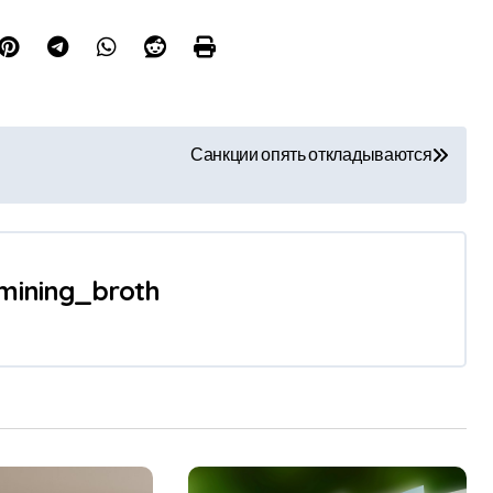
Санкции опять откладываются
mining_broth