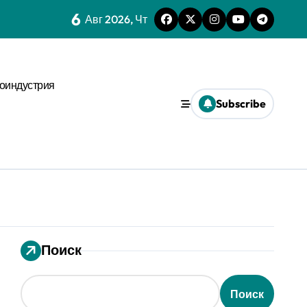
6
нстве
Авг 2026, Чт
х микроуровня
иального давления
оиндустрия
ses
Subscribe
ms и виджета
ти
еской среде
Поиск
Поиск