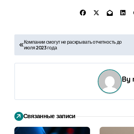
Н
Компании смогут не раскрывать отчетность до
июля 2023 года
а
в
и
By
г
а
ц
Связанные записи
и