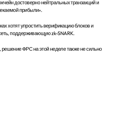
окчейн достоверно нейтральных транзакций и
лекаемой прибыли».
мках хотят упростить верификацию блоков и
 сеть, поддерживающую zk-SNARK.
 решение ФРС на этой неделе также не сильно