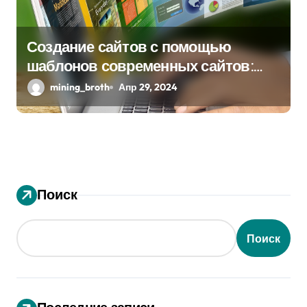
Создание сайтов с помощью
шаблонов современных сайтов:
простой путь к качественному веб-
mining_broth
Апр 29, 2024
присутствию
Поиск
Поиск