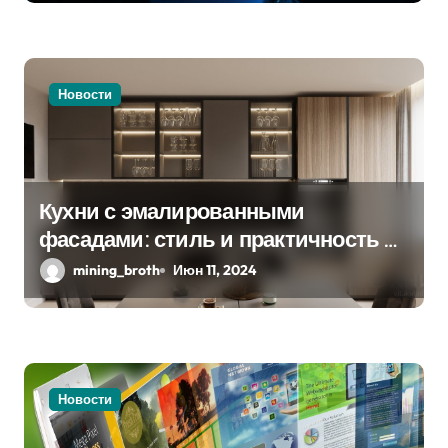
и
с
я
Новости
м
Кухни с эмалированными
фасадами: стиль и практичность в
одном решении
mining_broth
Июн 11, 2024
Новости