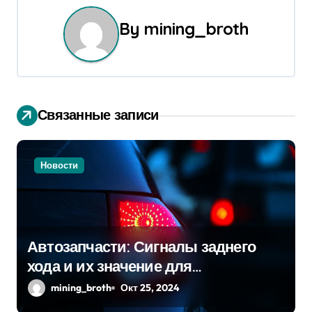
и
By
mining_broth
г
а
ц
Связанные записи
и
я
Новости
п
о
з
Автозапчасти: Сигналы заднего
а
хода и их значение для
безопасности на дороге
mining_broth
Окт 25, 2024
п