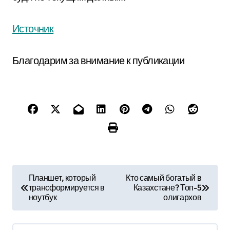
Источник
Благодарим за внимание к публикации
Н
Планшет, который
Кто самый богатый в
трансформируется в
Казахстане? Топ-5
а
ноутбук
олигархов
в