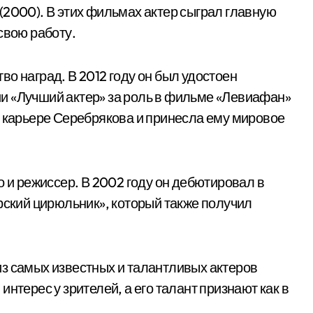
» (2000). В этих фильмах актер сыграл главную
свою работу.
о наград. В 2012 году он был удостоен
и «Лучший актер» за роль в фильме «Левиафан»
в карьере Серебрякова и принесла ему мировое
о и режиссер. В 2002 году он дебютировал в
кий цирюльник», который также получил
з самых известных и талантливых актеров
нтерес у зрителей, а его талант признают как в