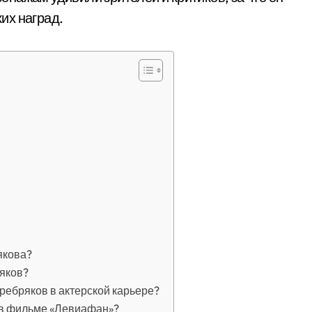
их наград.
якова?
яков?
ебряков в актерской карьере?
 в фильме «Левиафан»?