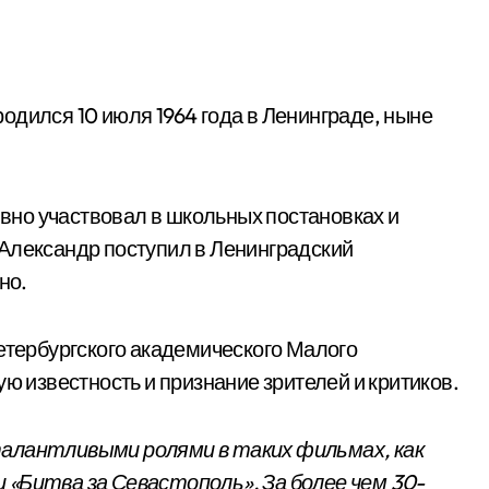
 родился 10 июля 1964 года в Ленинграде, ныне
тивно участвовал в школьных постановках и
Александр поступил в Ленинградский
но.
Петербургского академического Малого
ую известность и признание зрителей и критиков.
талантливыми ролями в таких фильмах, как
 «Битва за Севастополь». За более чем 30-