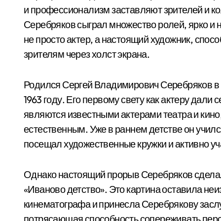
и профессионализм заставляют зрителей и ко
Серебряков сыграл множество ролей, ярко и 
не просто актер, а настоящий художник, спос
зрителям через холст экрана.
Родился Сергей Владимирович Серебряков в 
1963 году. Его первому свету как актеру дали
являются известными актерами театра и кино
естественным. Уже в раннем детстве он училс
посещал художественные кружки и активно уч
Однако настоящий прорыв Серебряков сделал
«Иваново детство». Это картина оставила неи
кинематографа и принесла Серебрякову заслу
потрясающая способность сопереживать персо