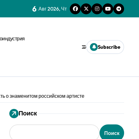
6
 динамике
Авг 2026, Чт
нстве
оиндустрия
х микроуровня
Subscribe
иального давления
ses
ms и виджета
ти
ать о знаменитом российском артисте
Поиск
еской среде
Поиск