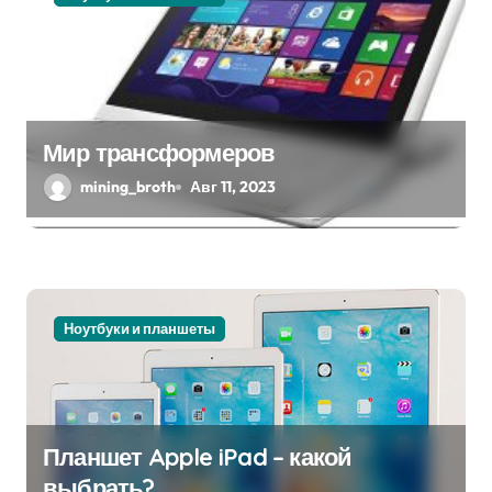
п
о
з
а
Мир трансформеров
mining_broth
Авг 11, 2023
п
и
с
я
Ноутбуки и планшеты
м
Планшет Apple iPad – какой
выбрать?