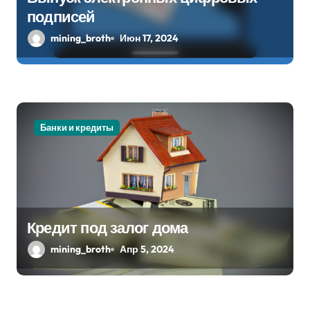
а
подписей
mining_broth
Июн 17, 2024
п
и
с
я
Банки и кредиты
м
Кредит под залог дома
mining_broth
Апр 5, 2024