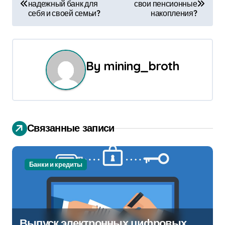
надежный банк для
свои пенсионные
а
себя и своей семьи?
накопления?
в
и
By
mining_broth
г
а
ц
Связанные записи
и
я
Банки и кредиты
п
о
з
Выпуск электронных цифровых