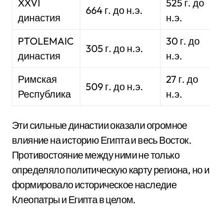
XXVI
525 г. до
664 г. до н.э.
династия
н.э.
PTOLEMAIC
30 г. до
305 г. до н.э.
династия
н.э.
Римская
27 г. до
509 г. до н.э.
Республика
н.э.
Эти сильные династии оказали огромное
влияние на историю Египта и весь Восток.
Противостояние между ними не только
определяло политическую карту региона, но и
формировало историческое наследие
Клеопатры и Египта в целом.