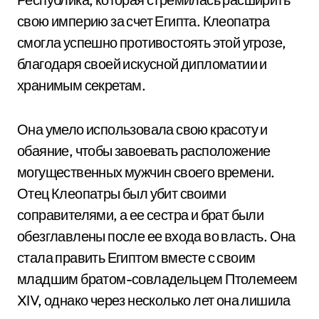
свою империю за счет Египта. Клеопатра
смогла успешно противостоять этой угрозе,
благодаря своей искусной дипломатии и
хранимым секретам.
Она умело использовала свою красоту и
обаяние, чтобы завоевать расположение
могущественных мужчин своего времени.
Отец Клеопатры был убит своими
соправителями, а ее сестра и брат были
обезглавлены после ее входа во власть. Она
стала править Египтом вместе с своим
младшим братом-совладельцем Птолемеем
XIV, однако через несколько лет она лишила