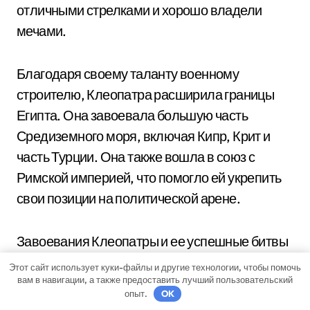
отличными стрелками и хорошо владели
мечами.
Благодаря своему таланту военному
строителю, Клеопатра расширила границы
Египта. Она завоевала большую часть
Средиземного моря, включая Кипр, Крит и
часть Турции. Она также вошла в союз с
Римской империей, что помогло ей укрепить
свои позиции на политической арене.
Завоевания Клеопатры и ее успешные битвы
сделали ее одной из самых влиятельных и
Этот сайт использует куки-файлы и другие технологии, чтобы помочь
вам в навигации, а также предоставить лучший пользовательский
мощных цариц своего времени. Она
опыт.
OK
расширила владения Египта и укрепила свое