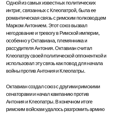
Одной из самых известных политических
интриг, связанных с Клеопатрой, была ее
романтическая связь с римским полководцем
Марком Антонием. Этот союз вызвал
негодование и тревогу в Римской империи,
особенно у Октавиана, племянника и
рассудителя Антония. Октавиан считал
Клеопатру своей политической оппоненткой и
использовал эту связь как повод для начала
войны против Антония и Клеопатры.
Октавиан создал союз с другими римскими
сенаторами и начал кампанию против
Антония и Клеопатры. В конечном итоге
римским войскам удалось разгромить армию