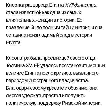
Клеопатра
, царица Египта
XVII династии
,
стала известной как одна из самых
влиятельных женщин в истории. Ее
правление было полным тайн и интриг, и она
оставила неизгладимый след в истории
Египта.
Клеопатра была преемницей своего отца,
Толмина XV. Ей удалось восстановить мощь и
величие Египта после кризиса, вызванного
периодом иностранного владычества.
Благодаря своему красоте и обаянию, она
смогла удержать престол и получить
политическую поддержку Римской империи.