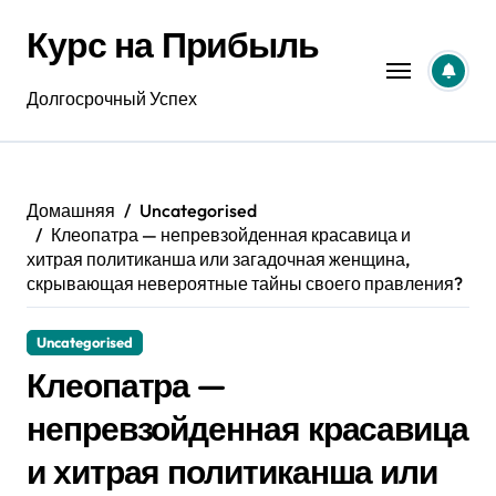
Перейти
Курс на Прибыль
к
содержанию
Долгосрочный Успех
Домашняя
Uncategorised
Клеопатра — непревзойденная красавица и
хитрая политиканша или загадочная женщина,
скрывающая невероятные тайны своего правления?
Uncategorised
Клеопатра —
непревзойденная красавица
и хитрая политиканша или