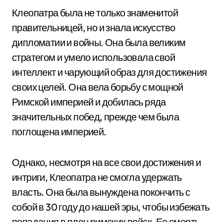
Клеопатра была не только знаменитой
правительницей, но и знала искусство
дипломатии и войны. Она была великим
стратегом и умело использовала свой
интеллект и чарующий образ для достижения
своих целей. Она вела борьбу с мощной
Римской империей и добилась ряда
значительных побед, прежде чем была
поглощена империей.
Однако, несмотря на все свои достижения и
интриги, Клеопатра не смогла удержать
власть. Она была вынуждена покончить с
собой в 30 году до нашей эры, чтобы избежать
попадания в плен римских войск. Ее смерть