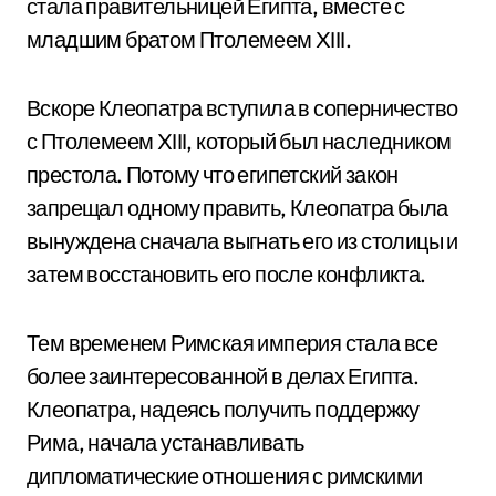
стала правительницей Египта, вместе с
младшим братом Птолемеем XIII.
Вскоре Клеопатра вступила в соперничество
с Птолемеем XIII, который был наследником
престола. Потому что египетский закон
запрещал одному править, Клеопатра была
вынуждена сначала выгнать его из столицы и
затем восстановить его после конфликта.
Тем временем Римская империя стала все
более заинтересованной в делах Египта.
Клеопатра, надеясь получить поддержку
Рима, начала устанавливать
дипломатические отношения с римскими