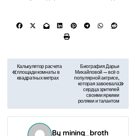
Н
Калькулятор расчета
Биография Дарьи
площади комнаты в
Михайловой — всё о
а
квадратных метрах
популярной актрисе,
которая завоевала
в
сердца зрителей
своими яркими
и
ролями и талантом
г
а
By
mining_broth