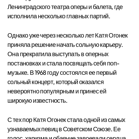
Ленинградского театра оперы и балета, где
исполнила несколько главных партий.
Однако уже через несколько лет Катя Огонек
приняла решение начать сольную карьеру.
Она прекратила выступать в оперных
постановках и стала посвящать себя поп-
музыке. В 1968 году состоялся ее первый
сольный концерт, который оказался
невероятно популярным и принес ей
широкую известность.
С тех пор Катя Огонек стала одной из самых
узнаваемых певиц в Советском Союзе. Ее
голос, харизма и обаяние завоевали сердца