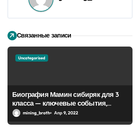
ц
и
я
Связанные записи
п
о
Uncategorised
з
а
п
Биография Мамин сибиряк для 3
класса — ключевые события,
и
достижения, история жизни
mining_broth
Апр 9, 2022
с
я