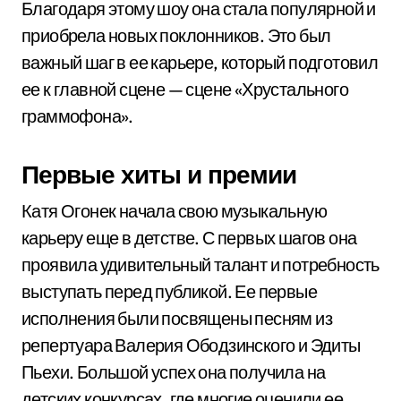
Благодаря этому шоу она стала популярной и
приобрела новых поклонников. Это был
важный шаг в ее карьере, который подготовил
ее к главной сцене — сцене «Хрустального
граммофона».
Первые хиты и премии
Катя Огонек начала свою музыкальную
карьеру еще в детстве. С первых шагов она
проявила удивительный талант и потребность
выступать перед публикой. Ее первые
исполнения были посвящены песням из
репертуара Валерия Ободзинского и Эдиты
Пьехи. Большой успех она получила на
детских конкурсах, где многие оценили ее