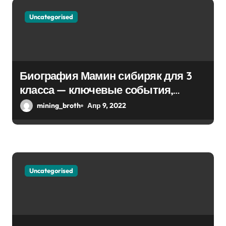
о
з
Uncategorised
а
п
Биография Мамин сибиряк для 3
и
класса — ключевые события,
с
достижения, история жизни
mining_broth
Апр 9, 2022
я
м
Uncategorised