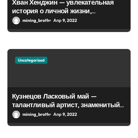
Хван Хенджин — увлекательная
история о личной жизни,
биографии и впечатляющей
mining_broth
Апр 9, 2022
карьере
Uncategorised
Кузнецов Ласковый май —
талантливый артист, знаменитый
хитами прошлого — биография и
mining_broth
Апр 9, 2022
события из личной жизни Сергея
Кузнецова, музыкальная карьера и