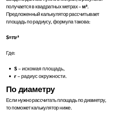
получается в квадратных метрах –
м²
.
Предложенный калькулятор рассчитывает
площадь по радиусу, формула такова:
S=πr²
Где:
S
– искомая площадь,
r
– радиус окружности.
По диаметру
Если нужно рассчитать площадь по диаметру,
то поможет калькулятор ниже.