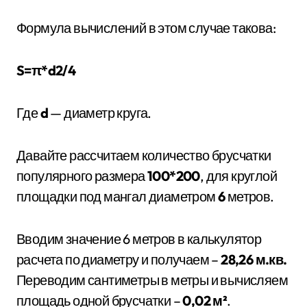
Формула вычислений в этом случае такова:
S=π*d2/4
​Где
d
— диаметр круга.
​​Давайте рассчитаем количество брусчатки
популярного размера
100*200
, для круглой
площадки под мангал диаметром
6
метров.
Вводим значение 6 метров в калькулятор
расчета по диаметру и получаем –
28,26 м.кв.
Переводим сантиметры в метры и вычисляем
площадь одной брусчатки –
0,02 м²
.