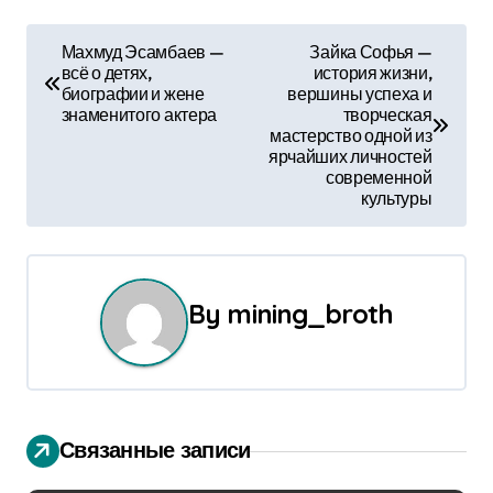
Н
Махмуд Эсамбаев —
Зайка Софья —
всё о детях,
история жизни,
а
биографии и жене
вершины успеха и
знаменитого актера
творческая
в
мастерство одной из
ярчайших личностей
и
современной
культуры
г
а
ц
By
mining_broth
и
я
п
Связанные записи