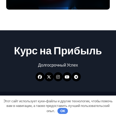
для безопасности на дороге
Курс на Прибыль
Долгосрочный Успех
Авторские права © Все права защищены
|
Этот сайт использует куки-файлы и другие технологии, чтобы помочь
вам в навигации, а также предоставить лучший пользовательский
Newspaperup
от
Themeansar
.
опыт.
OK