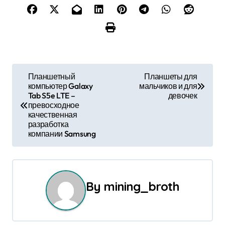
Н
Планшетный
Планшеты для
компьютер Galaxy
мальчиков и для
а
Tab S5e LTE –
девочек
превосходное
в
качественная
разработка
и
компании Samsung
г
а
By
mining_broth
ц
и