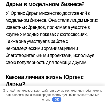
Дарьи в модельном бизнесе?
У Юргенс Дарьи множество достижений в
модельном бизнесе. Она стала лицом многих
известных брендов, принимала участие в
крупных модных показах и фотосессиях.
Также она участвует в работе с
некоммерческими организациями и
благотворительными проектами, используя
свою популярность для помощи другим.
Какова личная жизнь Юргенс
Дарьи?
Этот сайт использует куки-файлы и другие технологии, чтобы помочь
О личной жизни Юргенс Дарьи неизвестно
вам в навигации, а также предоставить лучший пользовательский
много информации. Она предпочитает
опыт.
OK