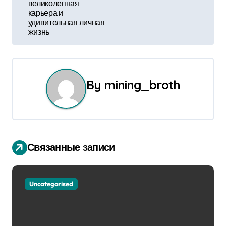
и
великолепная
карьера и
г
удивительная личная
жизнь
а
ц
и
By
mining_broth
я
п
о
Связанные записи
з
Uncategorised
а
п