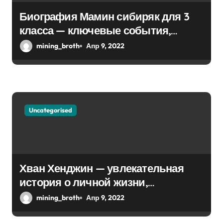
и
Биография Мамин сибиряк для 3
с
класса — ключевые события,
я
достижения, история жизни
mining_broth
Апр 9, 2022
м
Uncategorised
Хван Хенджин — увлекательная
история о личной жизни,
биографии и впечатляющей
mining_broth
Апр 9, 2022
карьере