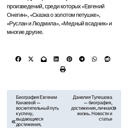
произведений, среди которых «Евгений
Онегин», «Сказка о золотом петушке»,
«Руслан и Людмила», «Медный всадник» и
многие другие.
Н
Биография Евгении
Данелия Тулешова
Канаевой —
— биография,
а
восхитительный путь
достижения, личная
к успеху,
жизнь. Новости и
в
выдающиеся
статьи
достижения,