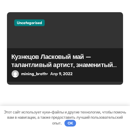
Uncategorised
Кузнецов Ласковый май —
талантливый артист, знаменитый
хитами прошлого — биография и
mining_broth
Апр 9, 2022
события из личной жизни Сергея
Кузнецова, музыкальная карьера и
неизвестные факты
Добавить комментарий
Этот сайт использует куки-файлы и другие технологии, чтобы помочь
вам в навигации, а также предоставить лучший пользовательский
Для отправки комментария вам необходимо
опыт.
OK
авторизоваться
.