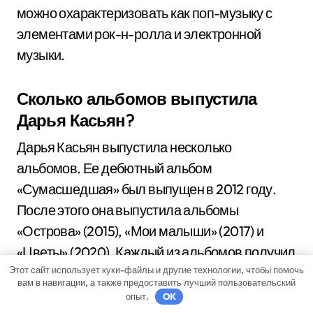
можно охарактеризовать как поп-музыку с
элементами рок-н-ролла и электронной
музыки.
Сколько альбомов выпустила
Дарья Касьян?
Дарья Касьян выпустила несколько
альбомов. Ее дебютный альбом
«Сумасшедшая» был выпущен в 2012 году.
После этого она выпустила альбомы
«Острова» (2015), «Мои малыши» (2017) и
«Цветы» (2020). Каждый из альбомов получил
Этот сайт использует куки-файлы и другие технологии, чтобы помочь
положительные отзывы от критиков и
вам в навигации, а также предоставить лучший пользовательский
пользовался популярностью у слушателей.
опыт.
OK