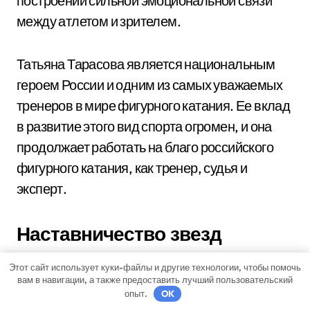
построении сильной эмоциональной связи
между атлетом и зрителем.
Татьяна Тарасова является национальным
героем России и одним из самых уважаемых
тренеров в мире фигурного катания. Ее вклад
в развитие этого вид спорта огромен, и она
продолжает работать на благо российского
фигурного катания, как тренер, судья и
эксперт.
Наставничество звезд
Наставничество Татьяны Тарасовой
Этот сайт использует куки-файлы и другие технологии, чтобы помочь
вам в навигации, а также предоставить лучший пользовательский
является исключительным, так как она
опыт.
OK
уделяет особое внимание не только