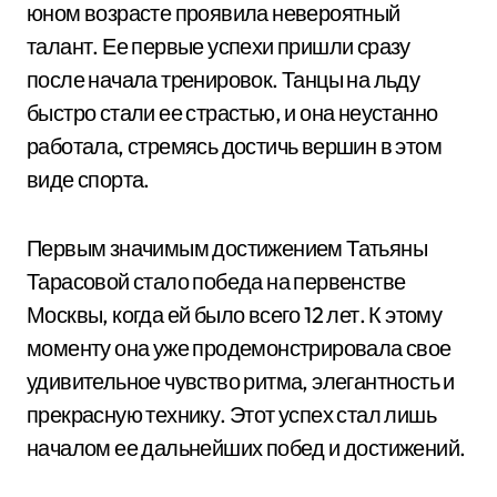
юном возрасте проявила невероятный
талант. Ее первые успехи пришли сразу
после начала тренировок. Танцы на льду
быстро стали ее страстью, и она неустанно
работала, стремясь достичь вершин в этом
виде спорта.
Первым значимым достижением Татьяны
Тарасовой стало победа на первенстве
Москвы, когда ей было всего 12 лет. К этому
моменту она уже продемонстрировала свое
удивительное чувство ритма, элегантность и
прекрасную технику. Этот успех стал лишь
началом ее дальнейших побед и достижений.