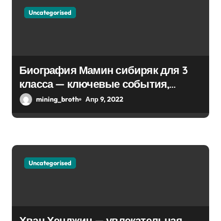
о
Uncategorised
з
а
Биография Мамин сибиряк для 3
п
класса — ключевые события,
и
достижения, история жизни
mining_broth
Апр 9, 2022
с
я
м
Uncategorised
Хван Хенджин — увлекательная