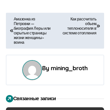
Н
Амазонка из
Как рассчитать
Петровки —
объем
а
биография Леры или
теплоносителя в
скрытые страницы
системе отопления
в
жизни женщины-
воина
и
г
а
By
mining_broth
ц
и
я
Связанные записи
п