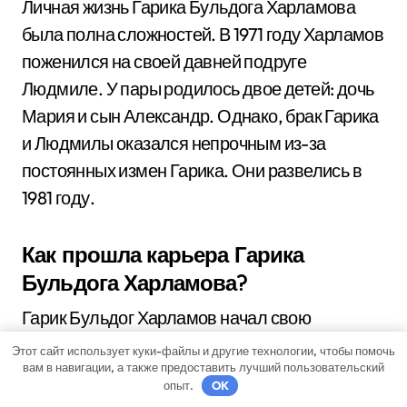
Личная жизнь Гарика Бульдога Харламова
была полна сложностей. В 1971 году Харламов
поженился на своей давней подруге
Людмиле. У пары родилось двое детей: дочь
Мария и сын Александр. Однако, брак Гарика
и Людмилы оказался непрочным из-за
постоянных измен Гарика. Они развелись в
1981 году.
Как прошла карьера Гарика
Бульдога Харламова?
Гарик Бульдог Харламов начал свою
профессиональную карьеру в хоккее в 1968
Этот сайт использует куки-файлы и другие технологии, чтобы помочь
вам в навигации, а также предоставить лучший пользовательский
году, когда он присоединился к команде
опыт.
OK
ЦСКА Москва. В течение своей карьеры