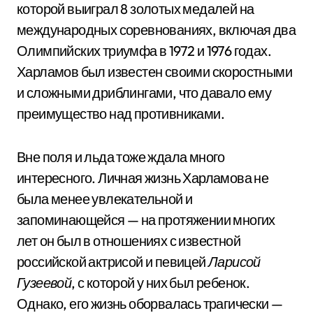
которой выиграл 8 золотых медалей на
международных соревнованиях, включая два
Олимпийских триумфа в 1972 и 1976 годах.
Харламов был известен своими скоростными
и сложными дриблингами, что давало ему
преимущество над противниками.
Вне поля и льда тоже ждала много
интересного. Личная жизнь Харламова не
была менее увлекательной и
запоминающейся — на протяжении многих
лет он был в отношениях с известной
российской актрисой и певицей
Ларисой
Гузеевой
, с которой у них был ребенок.
Однако, его жизнь оборвалась трагически —