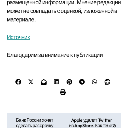
размещенной информации. Мнение редакции
может не совпадать с оценкой, изложенной в
материале.
Источник
Благодарим за внимание к публикации
Н
Банк России хочет
Apple удалит Twitter
сделать рассрочку
из AppStore. Как тебе