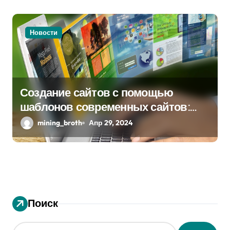
Новости
Создание сайтов с помощью
шаблонов современных сайтов:
простой путь к качественному веб-
mining_broth
Апр 29, 2024
присутствию
Поиск