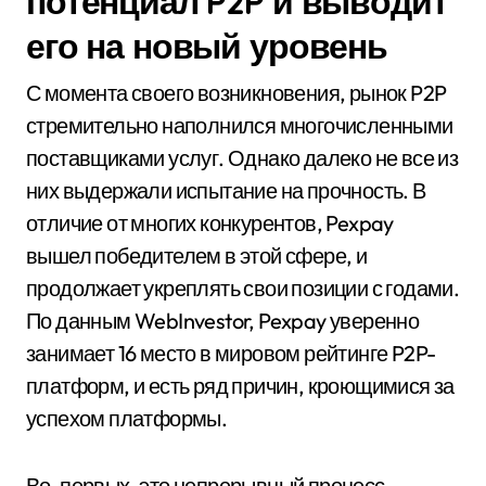
потенциал P2P и выводит
его на новый уровень
С момента своего возникновения, рынок P2P
стремительно наполнился многочисленными
поставщиками услуг. Однако далеко не все из
них выдержали испытание на прочность. В
отличие от многих конкурентов, Pexpay
вышел победителем в этой сфере, и
продолжает укреплять свои позиции с годами.
По данным WebInvestor, Pexpay уверенно
занимает 16 место в мировом рейтинге P2P-
платформ, и есть ряд причин, кроющимися за
успехом платформы.
Во-первых, это непрерывный процесс