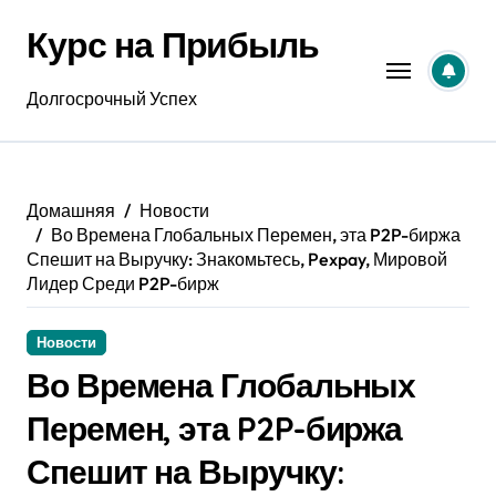
Перейти
Курс на Прибыль
к
содержанию
Долгосрочный Успех
Домашняя
Новости
Во Времена Глобальных Перемен, эта P2P-биржа
Спешит на Выручку: Знакомьтесь, Pexpay, Мировой
Лидер Среди P2P-бирж
Новости
Во Времена Глобальных
Перемен, эта P2P-биржа
Спешит на Выручку: