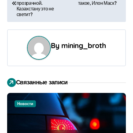
а
прозрачной.
такое, Илон Маск?
Казахстану это не
в
светит?
и
г
By
mining_broth
а
ц
и
Связанные записи
я
п
Новости
о
з