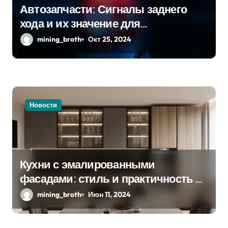
а
Автозапчасти: Сигналы заднего
п
хода и их значение для
безопасности на дороге
mining_broth
Окт 25, 2024
и
с
я
м
Новости
Кухни с эмалированными
фасадами: стиль и практичность в
одном решении
mining_broth
Июн 11, 2024