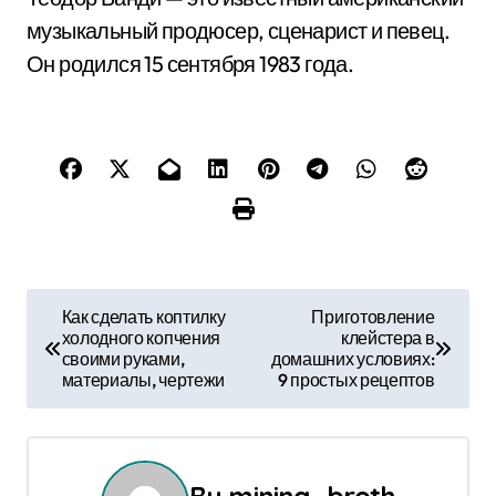
музыкальный продюсер, сценарист и певец.
Он родился 15 сентября 1983 года.
Н
Как сделать коптилку
Приготовление
холодного копчения
клейстера в
а
своими руками,
домашних условиях:
материалы, чертежи
9 простых рецептов
в
и
г