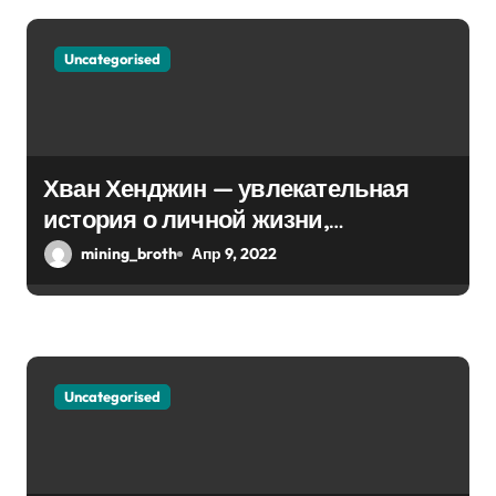
я
Uncategorised
м
Хван Хенджин — увлекательная
история о личной жизни,
биографии и впечатляющей
mining_broth
Апр 9, 2022
карьере
Uncategorised