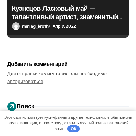
Кузнецов Ласковый май —
талантливый артист, знаменитый
хитами прошлого — биография и
mining_broth
Апр 9, 2022
события из личной жизни Сергея
Кузнецова, музыкальная карьера и
неизвестные факты
Добавить комментарий
Для отправки комментария вам необходимо
авторизоваться
.
Поиск
Этот сайт использует куки-файлы и другие технологии, чтобы помочь
вам в навигации, а также предоставить лучший пользовательский
Поиск
опыт.
OK