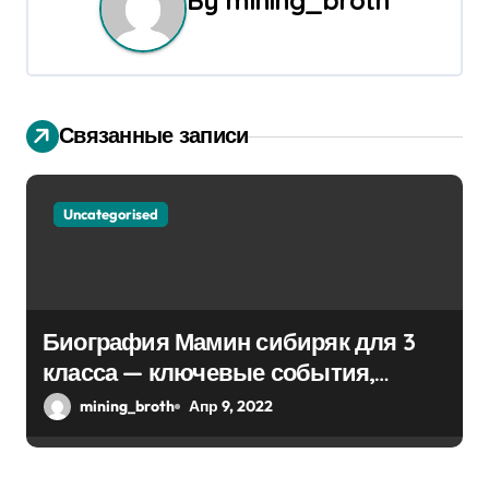
By
mining_broth
а
ц
и
Связанные записи
я
п
Uncategorised
о
з
Биография Мамин сибиряк для 3
а
класса — ключевые события,
п
достижения, история жизни
mining_broth
Апр 9, 2022
и
с