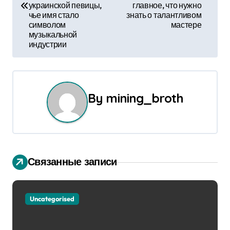
в
украинской певицы,
главное, что нужно
чье имя стало
знать о талантливом
и
символом
мастере
музыкальной
г
индустрии
а
ц
By
mining_broth
и
я
п
Связанные записи
о
з
Uncategorised
а