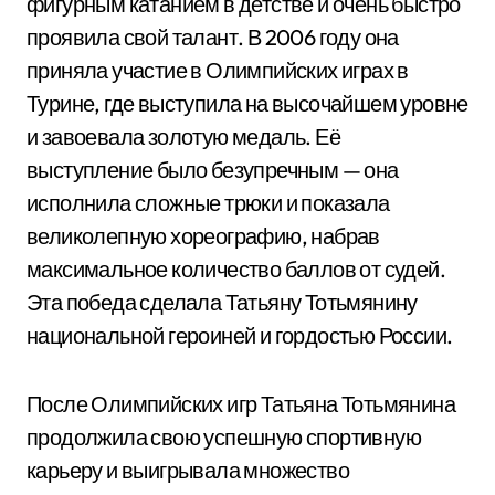
фигурным катанием в детстве и очень быстро
проявила свой талант. В 2006 году она
приняла участие в Олимпийских играх в
Турине, где выступила на высочайшем уровне
и завоевала золотую медаль. Её
выступление было безупречным — она
исполнила сложные трюки и показала
великолепную хореографию, набрав
максимальное количество баллов от судей.
Эта победа сделала Татьяну Тотьмянину
национальной героиней и гордостью России.
После Олимпийских игр Татьяна Тотьмянина
продолжила свою успешную спортивную
карьеру и выигрывала множество