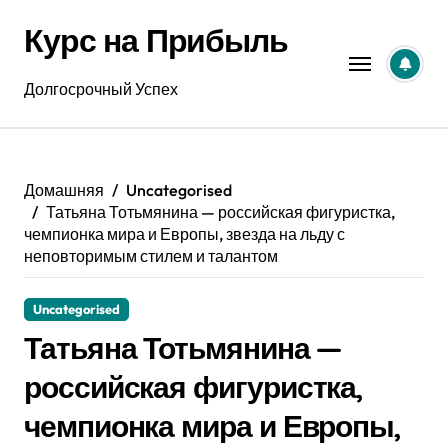
Перейти
Курс на Прибыль
к
содержанию
Долгосрочный Успех
Домашняя
Uncategorised
Татьяна Тотьмянина — российская фигуристка,
чемпионка мира и Европы, звезда на льду с
неповторимым стилем и талантом
Uncategorised
Татьяна Тотьмянина —
российская фигуристка,
чемпионка мира и Европы,