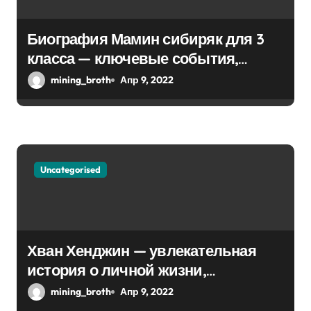
п
и
Биография Мамин сибиряк для 3
класса — ключевые события,
с
достижения, история жизни
mining_broth
Апр 9, 2022
я
м
Uncategorised
Хван Хенджин — увлекательная
история о личной жизни,
биографии и впечатляющей
mining_broth
Апр 9, 2022
карьере