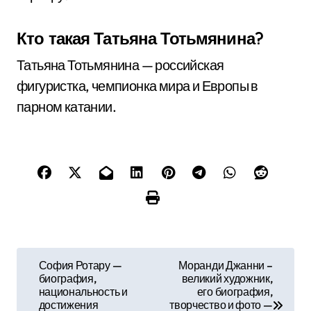
Кто такая Татьяна Тотьмянина?
Татьяна Тотьмянина — российская
фигуристка, чемпионка мира и Европы в
парном катании.
Н
София Ротару —
Моранди Джанни –
биография,
великий художник,
а
национальность и
его биография,
достижения
творчество и фото —