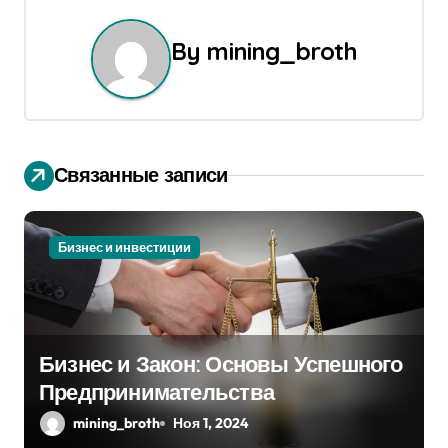
и
г
By
mining_broth
а
ц
и
Связанные записи
я
п
Бизнес и инвестиции
о
з
Бизнес и Закон: Основы Успешного
а
Предпринимательства
п
mining_broth
Ноя 1, 2024