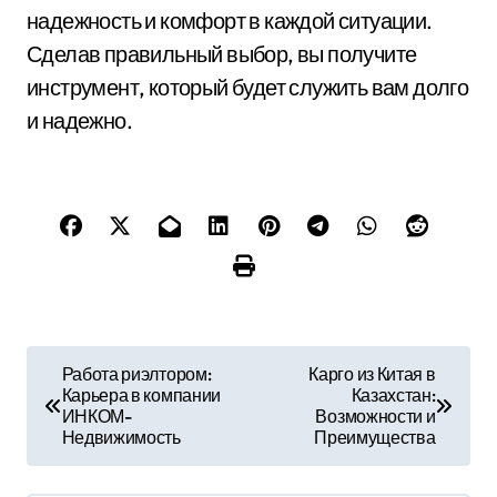
надежность и комфорт в каждой ситуации.
Сделав правильный выбор, вы получите
инструмент, который будет служить вам долго
и надежно.
Н
Работа риэлтором:
Карго из Китая в
Карьера в компании
Казахстан:
а
ИНКОМ-
Возможности и
Недвижимость
Преимущества
в