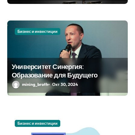
и
с
я
Бизнес и инвестиции
м
Университет Синергия:
Образование для Будущего
mining_broth
Окт 30, 2024
Бизнес и инвестиции