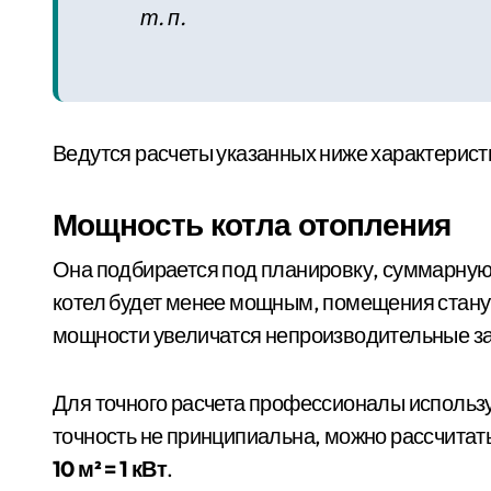
т. п.
Ведутся расчеты указанных ниже характерист
Мощность котла отопления
Она подбирается под планировку, суммарную
котел будет менее мощным, помещения стану
мощности увеличатся непроизводительные за
Для точного расчета профессионалы исполь
точность не принципиальна, можно рассчитат
10 м² = 1 кВт
.