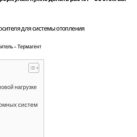
итель – Термагент
ловой нагрузке
номных систем