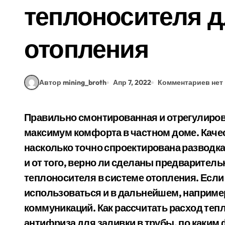
теплоносителя 
отопления
Автор mining_broth
Апр 7, 2022
Комментариев нет
Правильно смонтированная и отрегулированная система отопления обеспечивает
максимум комфорта в частном доме. Качест
насколько точно спроектирована разводка
и от того, верно ли сделаны предварител
теплоносителя в системе отопления. Если 
использоваться и в дальнейшем, наприме
коммуникаций. Как рассчитать расход те
антифриза для заливки в трубы, по каким