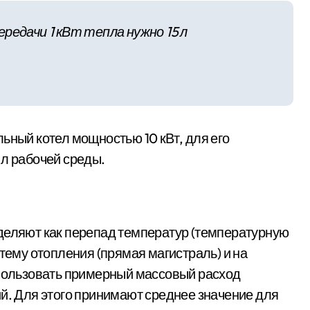
редачи 1 кВт тепла нужно 15 л
ьный котел мощностью 10 кВт, для его
 л рабочей среды.
деляют как перепад температур (температурную
стему отопления (прямая магистраль) и на
спользовать примерный массовый расход
ий. Для этого принимают среднее значение для