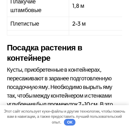
Плакучие
1,8 м
штамбовые
Плетистые
2-3 м
Посадка растения в
контейнере
Кусты, приобретенные в контейнерах,
пересаживают в заранее подготовленную
посадочную яму. Необходимо вырыть яму
так, чтобы между контейнером и стенками
углубления был промежуток 7–10 см. В это
Этот сайт использует куки-файлы и другие технологии, чтобы помочь
промежуток будет засыпана посадочная
вам в навигации, а также предоставить лучший пользовательский
смесь. Опускают куст в яму и осторожно
опыт.
OK