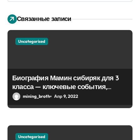
я
п
Связанные записи
о
з
Uncategorised
а
п
Биография Мамин сибиряк для 3
и
класса — ключевые события,
с
достижения, история жизни
mining_broth
Апр 9, 2022
я
м
Uncategorised