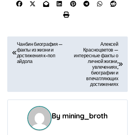
Н
Чанбин биография —
Алексей
факты из жизни и
Красноцветов —
а
достижения к-поп
интересные факты о
айдола
личной жизни,
в
увлечениях,
биографии и
и
впечатляющих
достижениях
г
а
ц
By
mining_broth
и