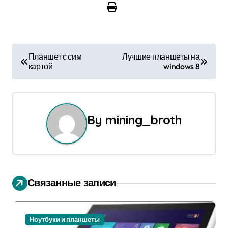
Н
Планшет с сим
Лучшие планшеты на
картой
windows 8
а
в
и
By
mining_broth
г
а
ц
Связанные записи
и
я
Ноутбуки и планшеты