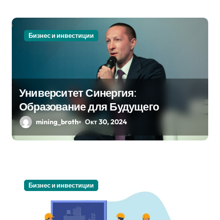
я
м
Бизнес и инвестиции
Университет Синергия:
Образование для Будущего
mining_broth
Окт 30, 2024
Бизнес и инвестиции