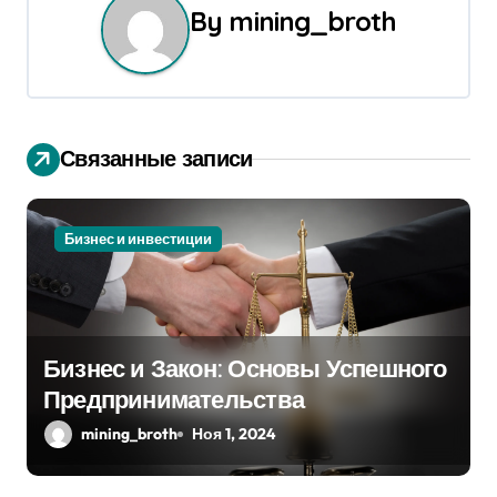
а
By
mining_broth
ц
и
я
Связанные записи
п
о
Бизнес и инвестиции
з
а
Бизнес и Закон: Основы Успешного
п
Предпринимательства
и
mining_broth
Ноя 1, 2024
с