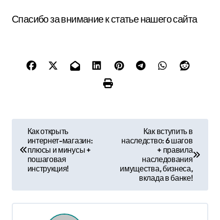
Спасибо за внимание к статье нашего сайта
Н
Как открыть
Как вступить в
интернет-магазин:
наследство: 6 шагов
а
плюсы и минусы +
+ правила
пошаговая
наследования
в
инструкция!
имущества, бизнеса,
вклада в банке!
и
г