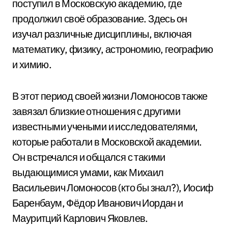
поступил в Московскую академию, где
продолжил своё образование. Здесь он
изучал различные дисциплины, включая
математику, физику, астрономию, географию
и химию.
В этот период своей жизни Ломоносов также
завязал близкие отношения с другими
известными учеными и исследователями,
которые работали в Московской академии.
Он встречался и общался с такими
выдающимися умами, как Михаил
Васильевич Ломоносов (кто бы знал?), Иосиф
Баренбаум, Фёдор Иванович Иордан и
Мауритций Карлович Яковлев.