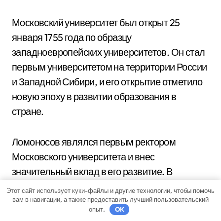
Московский университет был открыт 25
января 1755 года по образцу
западноевропейских университетов. Он стал
первым университетом на территории России
и Западной Сибири, и его открытие отметило
новую эпоху в развитии образования в
стране.
Ломоносов являлся первым ректором
Московского университета и внес
значительный вклад в его развитие. В
университете производилось множество
Этот сайт использует куки-файлы и другие технологии, чтобы помочь
научных исследований и проводились уроки,
вам в навигации, а также предоставить лучший пользовательский
опыт.
OK
которые привлекали многих студентов и