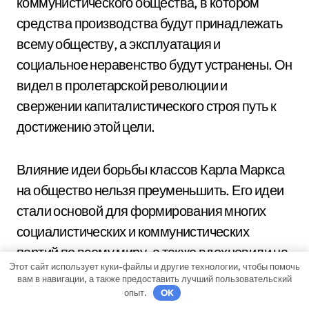
коммунистического общества, в котором
средства производства будут принадлежать
всему обществу, а эксплуатация и
социальное неравенство будут устранены. Он
видел в пролетарской революции и
свержении капиталистического строя путь к
достижению этой цели.
Влияние идеи борьбы классов Карла Маркса
на общество нельзя преуменьшить. Его идеи
стали основой для формирования многих
социалистических и коммунистических
партий по всему миру, а также вдохновили на
Этот сайт использует куки-файлы и другие технологии, чтобы помочь
борьбу за права рабочих и бедных слоев
вам в навигации, а также предоставить лучший пользовательский
населения.
опыт.
OK