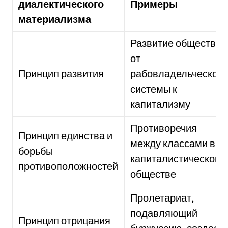
диалектического
Примеры
материализма
Развитие общества
от
Принцип развития
рабовладельческой
системы к
капитализму
Противоречия
Принцип единства и
между классами в
борьбы
капиталистическом
противоположностей
обществе
Пролетариат,
подавляющий
Принцип отрицания