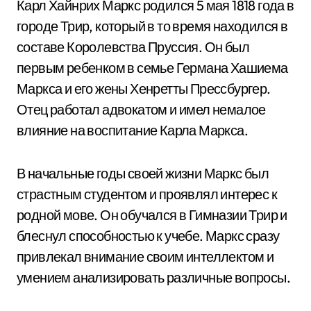
Карл Хайнрих Маркс родился 5 мая 1818 года в
городе Трир, который в то время находился в
составе Королевства Пруссия. Он был
первым ребенком в семье Германа Хашиема
Маркса и его жены Хенретты Прессбургер.
Отец работал адвокатом и имел немалое
влияние на воспитание Карла Маркса.
В начальные годы своей жизни Маркс был
страстным студентом и проявлял интерес к
родной мове. Он обучался в Гимназии Трир и
блеснул способностью к учебе. Маркс сразу
привлекал внимание своим интеллектом и
умением анализировать различные вопросы.