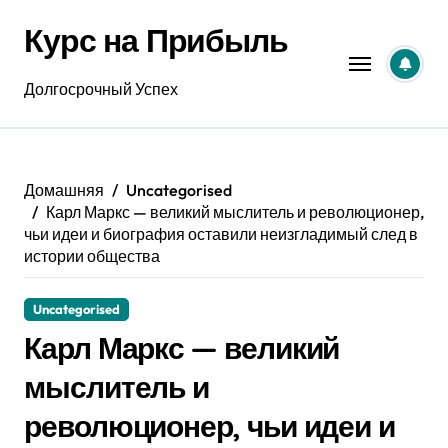
Перейти
Курс на Прибыль
к
содержанию
Долгосрочный Успех
Домашняя
Uncategorised
Карл Маркс — великий мыслитель и революционер,
чьи идеи и биография оставили неизгладимый след в
истории общества
Uncategorised
Карл Маркс — великий
мыслитель и
революционер, чьи идеи и