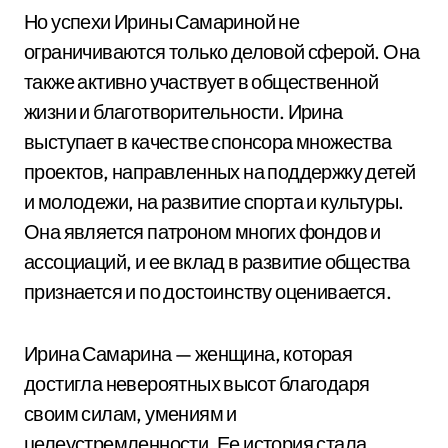
Но успехи Ирины Самариной не
ограничиваются только деловой сферой. Она
также активно участвует в общественной
жизни и благотворительности. Ирина
выступает в качестве спонсора множества
проектов, направленных на поддержку детей
и молодежи, на развитие спорта и культуры.
Она является патроном многих фондов и
ассоциаций, и ее вклад в развитие общества
признается и по достоинству оценивается.
Ирина Самарина — женщина, которая
достигла невероятных высот благодаря
своим силам, умениям и
целеустремленности. Ее история стала