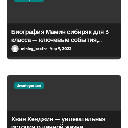
з
а
п
Биография Мамин сибиряк для 3
и
класса — ключевые события,
с
достижения, история жизни
mining_broth
Апр 9, 2022
я
м
Uncategorised
Хван Хенджин — увлекательная
история о личной жизни,