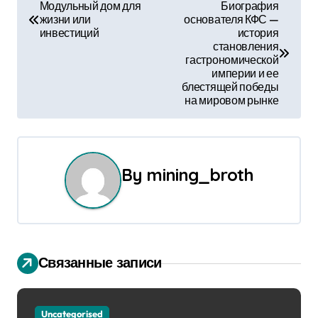
Н
Модульный дом для
Биография
жизни или
основателя КФС —
а
инвестиций
история
становления
в
гастрономической
империи и ее
и
блестящей победы
на мировом рынке
г
а
ц
By
mining_broth
и
я
п
Связанные записи
о
Uncategorised