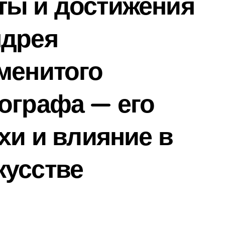
ты и достижения
ндрея
менитого
ографа — его
хи и влияние в
кусстве