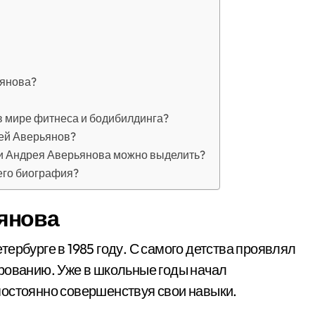
ьянова?
в мире фитнеса и бодибилдинга?
ей Аверьянов?
и Андрея Аверьянова можно выделить?
 его биография?
янова
ербурге в 1985 году. С самого детства проявлял
рованию. Уже в школьные годы начал
постоянно совершенствуя свои навыки.