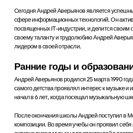
Сегодня Андрей Аверьянов является успешн
сфере информационных технологий. Он активн
посвященных IT-индустрии, и делится своим 
своему таланту и трудолюбию Андрей Аверьян
лидером в своей отрасли.
Ранние годы и образован
Андрей Аверьянов родился 25 марта 1990 года
самого детства проявлял интерес к музыке и 
начал в 6 лет, когда посещал музыкальную шк
После окончания школы Андрей поступил в М
композиции. Во время учебы он проявил себя