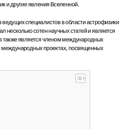
ик и другие явления Вселенной.
з ведущих специалистов в области астрофизики
л несколько сотен научных статей и является
ов также является членом международных
х международных проектах, посвященных