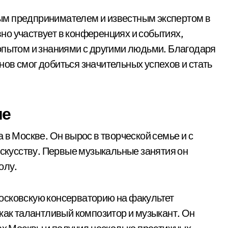
ым предпринимателем и известным экспертом в
о участвует в конференциях и событиях,
опытом и знаниями с другими людьми. Благодаря
ов смог добиться значительных успехов и стать
ие
 в Москве. Он вырос в творческой семье и с
искусству. Первые музыкальные занятия он
олу.
осковскую консерваторию на факультет
 как талантливый композитор и музыкант. Он