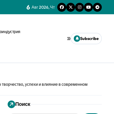
6
 динамике
Авг 2026, Чт
нстве
оиндустрия
х микроуровня
Subscribe
иального давления
ses
ms и виджета
ти
 творчество, успехи и влияние в современном
еской среде
Поиск