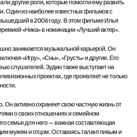
али другие роли, которые помогли ему развить
ки. Один из наиболее известных фильмов с
, вышедший в 2006 году. В этом фильме Илья
премией «Ника» в номинации «Лучший актер».
ешно занимается музыкальной карьерой. Он
лючая «Игру», «Сны», «Грусть» и другие. Его
вью слушателей. Зудин также выступает на
елевизионных проектах, где проявляет не только
ности.
. Он активно охраняет свою частную жизнь от
алями о своих отношениях и семейном
что семья для него — важная составляющая
щим мужем и отцом. Оставаясь талантливым и