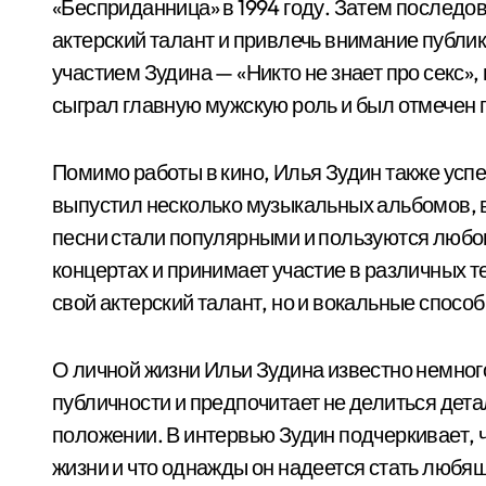
«Бесприданница» в 1994 году. Затем последов
актерский талант и привлечь внимание публи
участием Зудина — «Никто не знает про секс»
сыграл главную мужскую роль и был отмечен 
Помимо работы в кино, Илья Зудин также усп
выпустил несколько музыкальных альбомов, вк
песни стали популярными и пользуются любо
концертах и принимает участие в различных т
свой актерский талант, но и вокальные способ
О личной жизни Ильи Зудина известно немного
публичности и предпочитает не делиться дет
положении. В интервью Зудин подчеркивает, 
жизни и что однажды он надеется стать любя