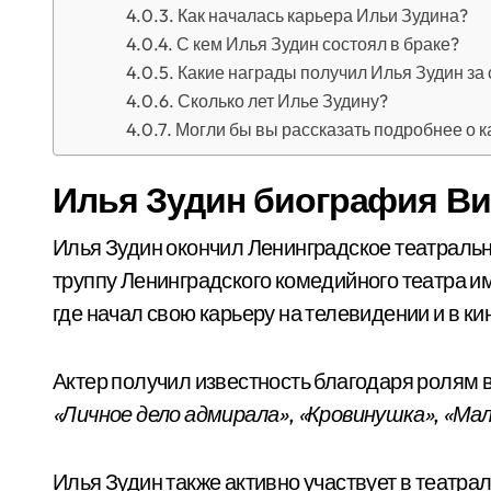
Как началась карьера Ильи Зудина?
С кем Илья Зудин состоял в браке?
Какие награды получил Илья Зудин за 
Сколько лет Илье Зудину?
Могли бы вы рассказать подробнее о 
Илья Зудин биография В
Илья Зудин окончил Ленинградское театральн
труппу Ленинградского комедийного театра и
где начал свою карьеру на телевидении и в ки
Актер получил известность благодаря ролям в
«Личное дело адмирала»
,
«Кровинушка»
,
«Мал
Илья Зудин также активно участвует в театра