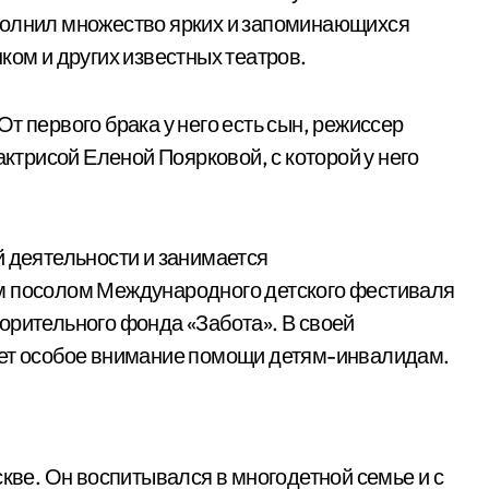
полнил множество ярких и запоминающихся
ком и других известных театров.
т первого брака у него есть сын, режиссер
актрисой Еленой Поярковой, с которой у него
й деятельности и занимается
м посолом Международного детского фестиваля
орительного фонда «Забота». В своей
яет особое внимание помощи детям-инвалидам.
скве. Он воспитывался в многодетной семье и с