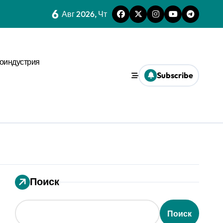
6
 динамике
Авг 2026, Чт
нстве
оиндустрия
х микроуровня
Subscribe
иального давления
ses
ms и виджета
ти
Поиск
еской среде
Поиск