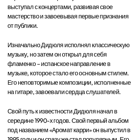
выступал с концертами, развивая свое
мастерство и завоевывая первые признания
от публики.
Изначально Дидюля исполнял классическую
музыку, но затем он открыл для себя
фламенко – испанское направление в
музыке, которое стало его основным стилем.
Его неповторимые композиции, исполненные
на гитаре, завоевали сердца слушателей.
Свой путь к известности Дидюля начал в
середине 1990-х годов. Свой первый альбом
под названием «Аромат карри» он выпустил в
1995 году и он сразу же стал популярным. Его