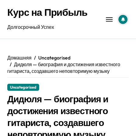
Перейти
Курс на Прибыль
к
содержанию
Долгосрочный Успех
Домашняя
Uncategorised
Дидюля — биография и достижения известного
гитариста, создавшего неповторимую музыку
Uncategorised
Дидюля — биография и
достижения известного
гитариста, создавшего
неповторимую музыку