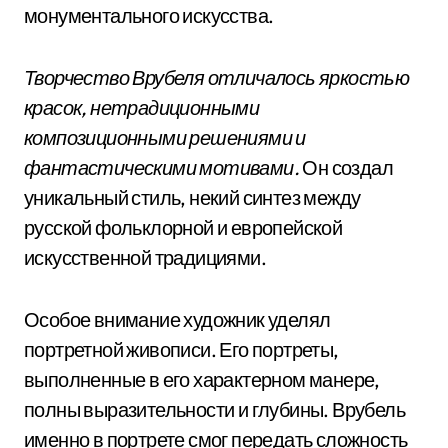
монументального искусства.
Творчество Врубеля отличалось яркостью
красок, нетрадиционными
композиционными решениями и
фантастическими мотивами.
Он создал
уникальный стиль, некий синтез между
русской фольклорной и европейской
искусственной традициями.
Особое внимание художник уделял
портретной живописи. Его портреты,
выполненные в его характерном манере,
полны выразительности и глубины. Врубель
именно в портрете смог передать сложность