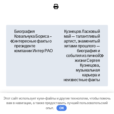
Н
Биография
Кузнецов Ласковый
Ковальчука Бориса –
май — талантливый
а
интересные факты о
артист, знаменитый
президенте
хитами прошлого —
в
компании Интер РАО
биография и
события из личной
и
жизни Сергея
Кузнецова,
г
музыкальная
карьера и
а
неизвестные факты
ц
Этот сайт использует куки-файлы и другие технологии, чтобы помочь
и
вам в навигации, а также предоставить лучший пользовательский
By
mining_broth
опыт.
OK
я