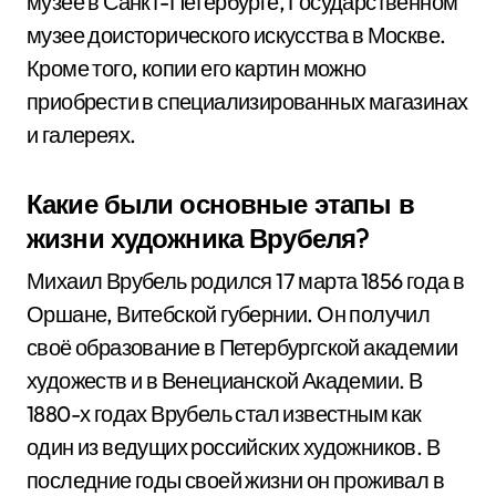
музее в Санкт-Петербурге, Государственном
музее доисторического искусства в Москве.
Кроме того, копии его картин можно
приобрести в специализированных магазинах
и галереях.
Какие были основные этапы в
жизни художника Врубеля?
Михаил Врубель родился 17 марта 1856 года в
Оршане, Витебской губернии. Он получил
своё образование в Петербургской академии
художеств и в Венецианской Академии. В
1880-х годах Врубель стал известным как
один из ведущих российских художников. В
последние годы своей жизни он проживал в