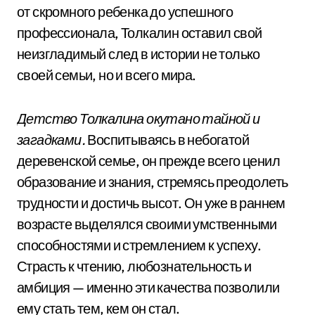
от скромного ребенка до успешного
профессионала, Толкалин оставил свой
неизгладимый след в истории не только
своей семьи, но и всего мира.
Детство Толкалина окутано тайной и
загадками.
Воспитываясь в небогатой
деревенской семье, он прежде всего ценил
образование и знания, стремясь преодолеть
трудности и достичь высот. Он уже в раннем
возрасте выделялся своими умственными
способностями и стремлением к успеху.
Страсть к чтению, любознательность и
амбиция — именно эти качества позволили
ему стать тем, кем он стал.