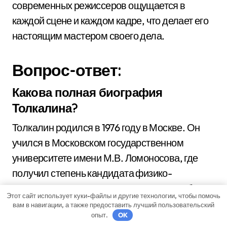
современных режиссеров ощущается в
каждой сцене и каждом кадре, что делает его
настоящим мастером своего дела.
Вопрос-ответ:
Какова полная биография
Толкалина?
Толкалин родился в 1976 году в Москве. Он
учился в Московском государственном
университете имени М.В. Ломоносова, где
получил степень кандидата физико-
математических наук. После этого он работал
Этот сайт использует куки-файлы и другие технологии, чтобы помочь
научным сотрудником в том же университете.
вам в навигации, а также предоставить лучший пользовательский
опыт.
OK
В 2010 году он получил звание профессора и