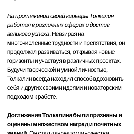
На протяжении своей карьеры Толкалин
работал в различных сферах и достиг
великого успеха.
Невзирая на
многочисленные трудности и препятствия, он
продолжал развиваться, открывая новые
горизонты и участвуя в различных проектах.
Будучи творческой и умной личностью,
Толкалин всегда находил способ вдохновить
себя и других своими идеями и новаторским
подходом к работе.
Достижения Толкалина были признаны и
оценены множеством наград и почетных
званий.
Он стал лауреатом множества