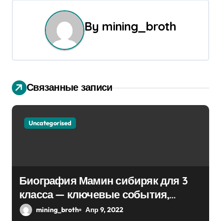
а
ц
By
mining_broth
и
я
п
Связанные записи
о
з
Uncategorised
а
п
Биография Мамин сибиряк для 3
и
класса — ключевые события,
с
достижения, история жизни
mining_broth
Апр 9, 2022