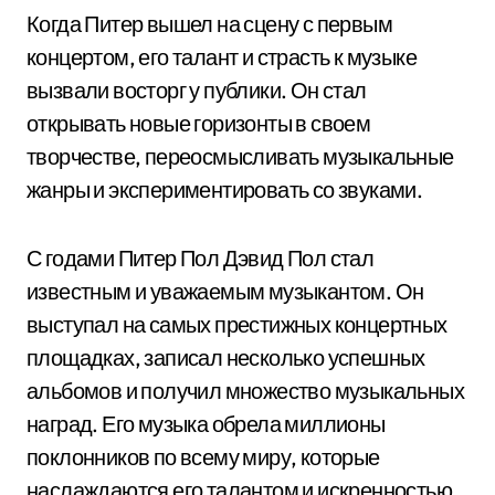
Когда Питер вышел на сцену с первым
концертом, его талант и страсть к музыке
вызвали восторг у публики. Он стал
открывать новые горизонты в своем
творчестве, переосмысливать музыкальные
жанры и экспериментировать со звуками.
С годами Питер Пол Дэвид Пол стал
известным и уважаемым музыкантом. Он
выступал на самых престижных концертных
площадках, записал несколько успешных
альбомов и получил множество музыкальных
наград. Его музыка обрела миллионы
поклонников по всему миру, которые
наслаждаются его талантом и искренностью.