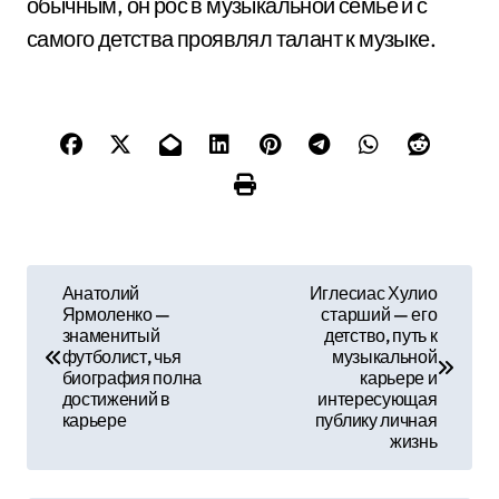
обычным, он рос в музыкальной семье и с
самого детства проявлял талант к музыке.
Н
Анатолий
Иглесиас Хулио
Ярмоленко —
старший — его
а
знаменитый
детство, путь к
футболист, чья
музыкальной
в
биография полна
карьере и
достижений в
интересующая
и
карьере
публику личная
жизнь
г