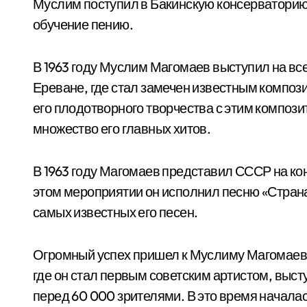
Муслим поступил в Бакинскую консерваторию
обучение пению.
В 1963 году Муслим Магомаев выступил на в
Ереване, где стал замечен известным компо
его плодотворного творчества с этим композ
множество его главных хитов.
В 1963 году Магомаев представил СССР на ко
этом мероприятии он исполнил песню «Страна
самых известных его песен.
Огромный успех пришел к Муслиму Магомаеву 
где он стал первым советским артистом, вы
перед 60 000 зрителями. В это время началась