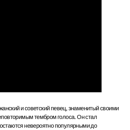
нский и советский певец, знаменитый своими
еповторимым тембром голоса. Он стал
и остаются невероятно популярными до