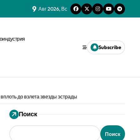
9
 динамике
Авг 2026, Вс
нстве
оиндустрия
х микроуровня
Subscribe
иального давления
ses
ms и виджета
ти
 вплоть до взлета звезды эстрады
Поиск
еской среде
Поиск