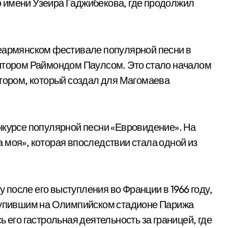
 имени Узеира Гаджибекова, где продолжил
сеармянском фестивале популярной песни в
зитором Раймондом Паулсом. Это стало началом
итором, который создал для Магомаева
нкурсе популярной песни «Евровидение». На
 моя», которая впоследствии стала одной из
после его выступления во Франции в 1966 году,
ступившим на Олимпийском стадионе Парижа
 его гастрольная деятельность за границей, где