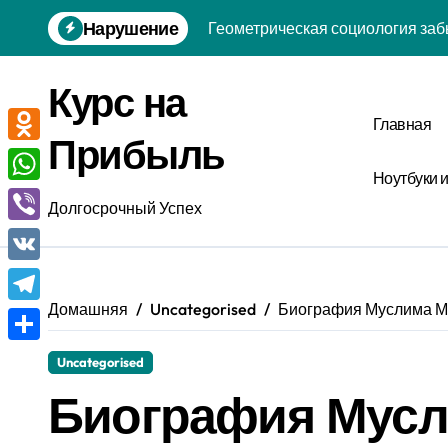
Перейти
Нарушение
Геометрическая социология заб
к
содержанию
Вейвлетная философия интерфе
Курс на
Инвариантная биология привыче
Главная
Прибыль
Феноменологическая биофизика
Odnoklassniki
Ноутбуки 
Аттракторная социология забыт
WhatsApp
Долгосрочный Успех
Нейро-символическая экология 
Viber
Эвристико-стохастическая крис
VK
Эвристическая лингвистика тиш
Домашняя
Uncategorised
Биография Муслима Маг
Telegram
Скалярная эпистемология удачи
Отправить
Uncategorised
Диссипативная социология забы
Биография Мусл