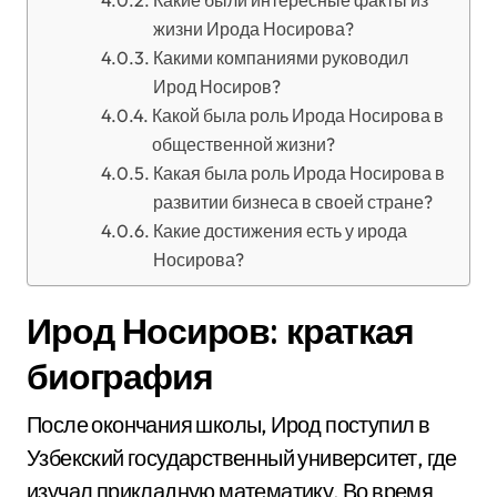
Какие были интересные факты из
жизни Ирода Носирова?
Какими компаниями руководил
Ирод Носиров?
Какой была роль Ирода Носирова в
общественной жизни?
Какая была роль Ирода Носирова в
развитии бизнеса в своей стране?
Какие достижения есть у ирода
Носирова?
Ирод Носиров: краткая
биография
После окончания школы, Ирод поступил в
Узбекский государственный университет, где
изучал прикладную математику. Во время