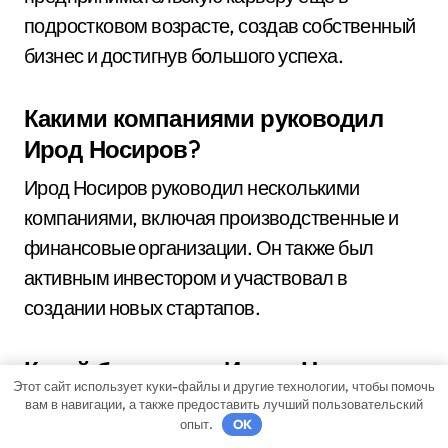
подростковом возрасте, создав собственный
бизнес и достигнув большого успеха.
Какими компаниями руководил
Ирод Носиров?
Ирод Носиров руководил несколькими
компаниями, включая производственные и
финансовые организации. Он также был
активным инвестором и участвовал в
создании новых стартапов.
Какой была роль Ирода Носирова
Этот сайт использует куки-файлы и другие технологии, чтобы помочь
в общественной жизни?
вам в навигации, а также предоставить лучший пользовательский
опыт.
OK
Ирод Носиров активно участвовал в