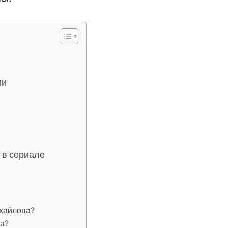
ии
 в сериале
ихайлова?
ва?