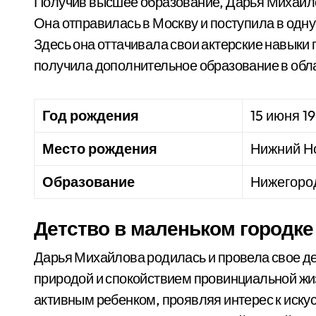
Получив высшее образование, Дарья Михайло
Она отправилась в Москву и поступила в одн
Здесь она оттачивала свои актерские навыки
получила дополнительное образование в обл
Год рождения
15 июня 1
Место рождения
Нижний Н
Образование
Нижегород
Детство в маленьком городке
Дарья Михайлова родилась и провела свое де
природой и спокойствием провинциальной жиз
активным ребенком, проявляя интерес к искус