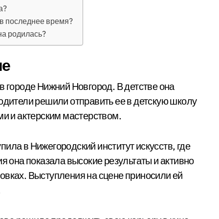
а?
 в последнее время?
на родилась?
ие
в городе Нижний Новгород. В детстве она
родители решили отправить ее в детскую школу
ми и актерским мастерством.
ила в Нижегородский институт искусств, где
ия она показала высокие результаты и активно
овках. Выступления на сцене приносили ей
.