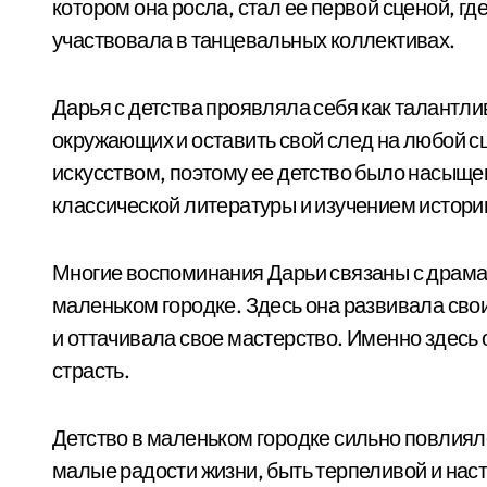
котором она росла, стал ее первой сценой, гд
участвовала в танцевальных коллективах.
Дарья с детства проявляла себя как талантли
окружающих и оставить свой след на любой с
искусством, поэтому ее детство было насыщ
классической литературы и изучением истории
Многие воспоминания Дарьи связаны с драмат
маленьком городке. Здесь она развивала свои
и оттачивала свое мастерство. Именно здесь о
страсть.
Детство в маленьком городке сильно повлияло
малые радости жизни, быть терпеливой и нас