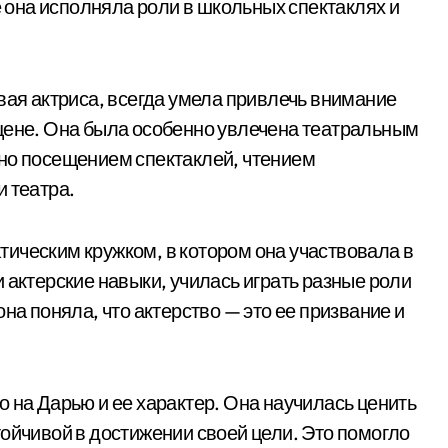
е она исполняла роли в школьных спектаклях и
вая актриса, всегда умела привлечь внимание
цене. Она была особенно увлечена театральным
ено посещением спектаклей, чтением
 театра.
ическим кружком, в котором она участвовала в
 актерские навыки, училась играть разные роли
на поняла, что актерство — это ее призвание и
 на Дарью и ее характер. Она научилась ценить
тойчивой в достижении своей цели. Это помогло