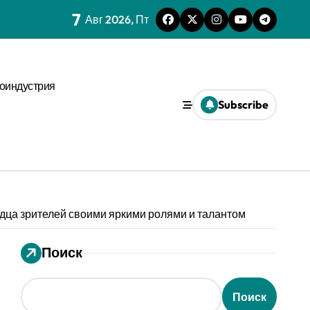
7
Авг 2026, Пт
нстве
х микроуровня
оиндустрия
иального давления
Subscribe
ses
ms и виджета
ти
дца зрителей своими яркими ролями и талантом
еской среде
Поиск
Поиск