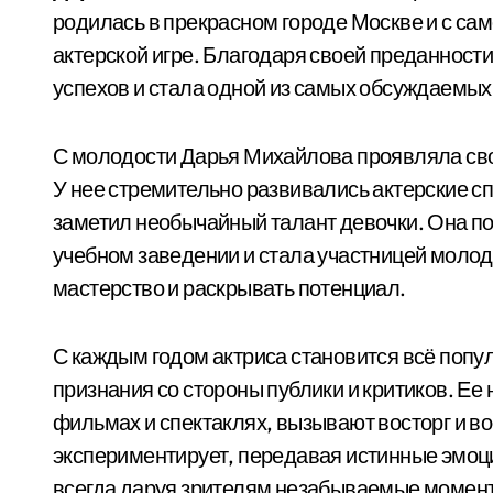
родилась в прекрасном городе Москве и с сам
актерской игре. Благодаря своей преданности
успехов и стала одной из самых обсуждаемых
С молодости Дарья Михайлова проявляла сво
У нее стремительно развивались актерские сп
заметил необычайный талант девочки. Она п
учебном заведении и стала участницей молод
мастерство и раскрывать потенциал.
С каждым годом актриса становится всё попу
признания со стороны публики и критиков. Е
фильмах и спектаклях, вызывают восторг и 
экспериментирует, передавая истинные эмоции
всегда даруя зрителям незабываемые момен