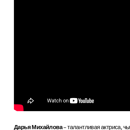
Дарья Михайлова
– талантливая актриса, чь