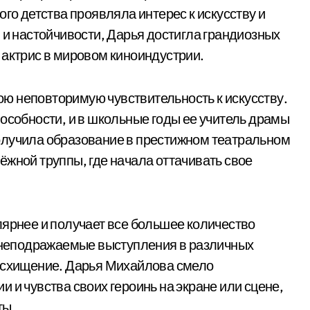
ого детства проявляла интерес к искусству и
 и настойчивости, Дарья достигла грандиозных
 актрис в мировом киноиндустрии.
ю неповторимую чувствительность к искусству.
особности, и в школьные годы ее учитель драмы
олучила образование в престижном театральном
ёжной труппы, где начала оттачивать свое
лярнее и получает все большее количество
е неподражаемые выступления в различных
восхищение. Дарья Михайлова смело
 и чувства своих героинь на экране или сцене,
ты.