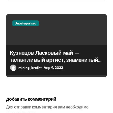
Uncategorised
Кузнецов Ласковый май —
талантливый артист, знаменитый
хитами прошлого — биография и
mining_broth
Апр 9, 2022
события из личной жизни Сергея
Кузнецова, музыкальная карьера и
неизвестные факты
Добавить комментарий
Для отправки комментария вам необходимо