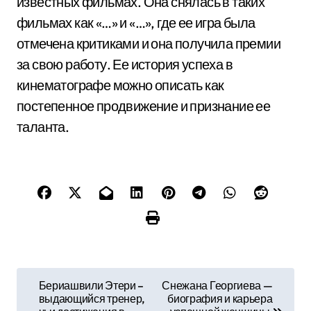
известных фильмах. Она снялась в таких
фильмах как «…» и «…», где ее игра была
отмечена критиками и она получила премии
за свою работу. Ее история успеха в
кинематографе можно описать как
постепенное продвижение и признание ее
таланта.
Н
Бериашвили Этери –
Снежана Георгиева —
выдающийся тренер,
биография и карьера
а