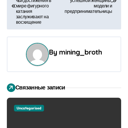
чьи достижения в
успешной женщины,
мире фигурного
модели и
в
катания
предпринимательницы
заслуживают на
и
восхищение
г
а
By
mining_broth
ц
и
я
Связанные записи
п
о
Uncategorised
з