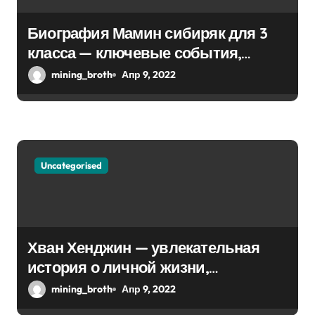
а
п
Биография Мамин сибиряк для 3
класса — ключевые события,
и
достижения, история жизни
mining_broth
Апр 9, 2022
с
я
м
Uncategorised
Хван Хенджин — увлекательная
история о личной жизни,
биографии и впечатляющей
mining_broth
Апр 9, 2022
карьере