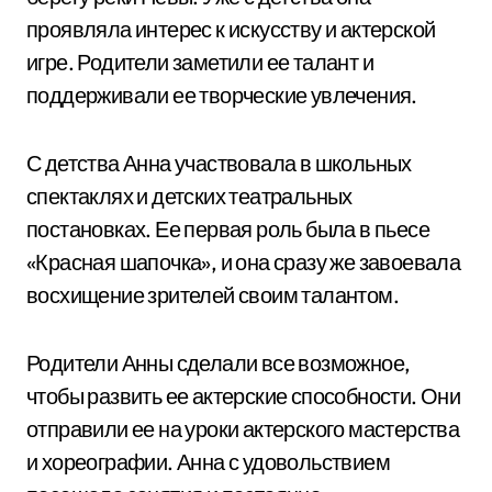
проявляла интерес к искусству и актерской
игре. Родители заметили ее талант и
поддерживали ее творческие увлечения.
С детства Анна участвовала в школьных
спектаклях и детских театральных
постановках. Ее первая роль была в пьесе
«Красная шапочка», и она сразу же завоевала
восхищение зрителей своим талантом.
Родители Анны сделали все возможное,
чтобы развить ее актерские способности. Они
отправили ее на уроки актерского мастерства
и хореографии. Анна с удовольствием