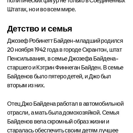
политических фигур не только в Соединенных
Штатах, но и во всем мире.
Детство и семья
Джозеф Робинетт Байден-младший родился
20 ноября 1942 года в городе Скрантон, штат
Пенсильвания, в семье Джозефа Байдена-
старшего и Кэтрин Финнеган Байден. В семье
Байденов было пятеро детей, и Джо был
вторым из них.
Отец Джо Байдена работал в автомобильной
отрасли, а мать была домохозяйкой. Семья
Байденов вела скромный образ жизни и
старалась обеспечить своим детям лучшее