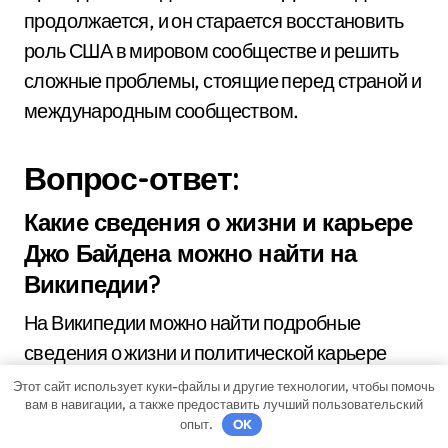
продолжается, и он старается восстановить
роль США в мировом сообществе и решить
сложные проблемы, стоящие перед страной и
международным сообществом.
Вопрос-ответ:
Какие сведения о жизни и карьере
Джо Байдена можно найти на
Википедии?
На Википедии можно найти подробные
сведения о жизни и политической карьере
Джо Байдена. Статья рассказывает о его
Этот сайт использует куки-файлы и другие технологии, чтобы помочь
вам в навигации, а также предоставить лучший пользовательский
раннем детстве и образовании, его семье,
опыт.
OK
бизнесе и о его военной службе. Она также