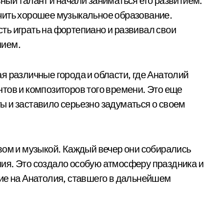
ный талант и начали заниматься его развитием.
чить хорошее музыкальное образование.
ь играть на фортепиано и развивал свои
нием.
я различные города и области, где Анатолий
тов и композиторов того времени. Это еще
 и заставило серьезно задуматься о своем
вом и музыкой. Каждый вечер они собирались
ия. Это создало особую атмосферу праздника и
ие на Анатолия, ставшего в дальнейшем