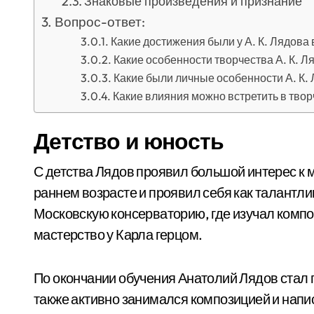
Знаковые произведения и признание
Вопрос-ответ:
Какие достижения были у А. К. Лядова
Какие особенности творчества А. К. Л
Какие были личные особенности А. К.
Какие влияния можно встретить в твор
Детство и юность
С детства Лядов проявил большой интерес к 
раннем возрасте и проявил себя как талантлив
Московскую консерваторию, где изучал комп
мастерство у Карла герцом.
По окончании обучения Анатолий Лядов стал
также активно занимался композицией и напи