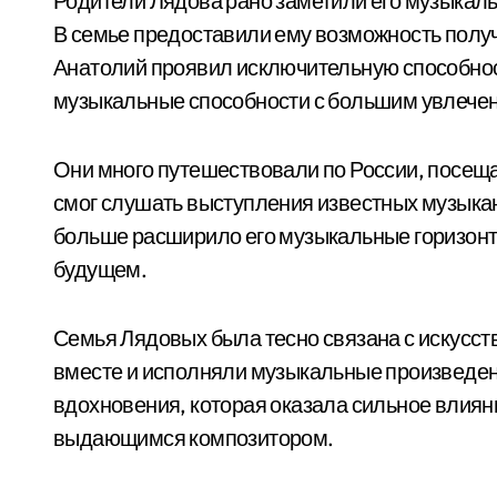
Родители Лядова рано заметили его музыкаль
В семье предоставили ему возможность полу
Анатолий проявил исключительную способност
музыкальные способности с большим увлече
Они много путешествовали по России, посеща
смог слушать выступления известных музыкан
больше расширило его музыкальные горизонты
будущем.
Семья Лядовых была тесно связана с искусст
вместе и исполняли музыкальные произведен
вдохновения, которая оказала сильное влиян
выдающимся композитором.