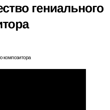
ество гениального
итора