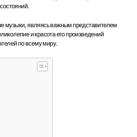
состояний.
ире музыки, являясь важным представителем
еликолепие и красота его произведений
телей по всему миру.