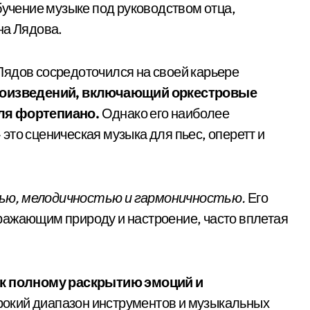
бучение музыке под руководством отца,
на Лядова.
Лядов сосредоточился на своей карьере
произведений, включающий оркестровые
ля фортепиано.
Однако его наиболее
это сценическая музыка для пьес, оперетт и
ью, мелодичностью и гармоничностью.
Его
ражающим природу и настроение, часто вплетая
я к полному раскрытию эмоций и
окий диапазон инструментов и музыкальных