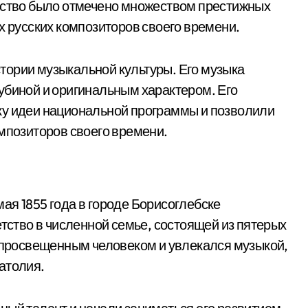
чество было отмечено множеством престижных
х русских композиторов своего времени.
тории музыкальной культуры. Его музыка
убиной и оригинальным характером. Его
ку идеи национальной программы и позволили
омпозиторов своего времени.
ая 1855 года в городе Борисоглебске
етство в численной семье, состоящей из пятерых
л просвещенным человеком и увлекался музыкой,
атолия.