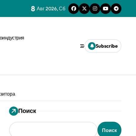
8
 динамике
Авг 2026, Сб
нстве
оиндустрия
х микроуровня
Subscribe
иального давления
ses
ms и виджета
ти
озитора
Поиск
еской среде
Поиск