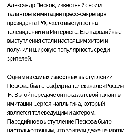
Александр Песков, известный своим
талантом в имитации пресс-секретаря
президента РФ, часто выступает на
телевидении и в Интернете. Его пародийные
выступления стали настоящим хитом и
получили широкую популярность среди
зрителей.
Одним из самых известных выступлений
Пескова был его эфир на телеканале «Россия
1». В этой передаче он показал свой талант в
имитации Сергея Чаплыгина, который
является телеведущим и актером.
Пародийное выступление Пескова было
настолько точным, что зрители даже не могли