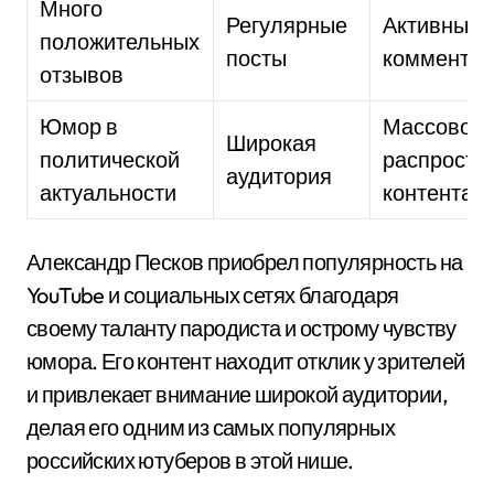
Много
Регулярные
Активные
положительных
посты
коммента
отзывов
Юмор в
Массовое
Широкая
политической
распростр
аудитория
актуальности
контента
Александр Песков приобрел популярность на
YouTube и социальных сетях благодаря
своему таланту пародиста и острому чувству
юмора. Его контент находит отклик у зрителей
и привлекает внимание широкой аудитории,
делая его одним из самых популярных
российских ютуберов в этой нише.