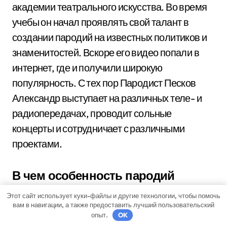
академии театрального искусства. Во время
учебы он начал проявлять свой талант в
создании пародий на известных политиков и
знаменитостей. Вскоре его видео попали в
интернет, где и получили широкую
популярность. С тех пор Пародист Песков
Александр выступает на различных теле- и
радиопередачах, проводит сольные
концерты и сотрудничает с различными
проектами.
В чем особенность пародий
Пескова Александра?
Этот сайт использует куки-файлы и другие технологии, чтобы помочь
вам в навигации, а также предоставить лучший пользовательский
Особенностью пародий Пескова Александра
опыт.
OK
является его невероятное сходство с