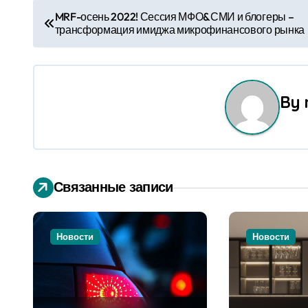
Н
MRF-осень 2022! Сессия МФО&СМИ и блогеры –
трансформация имиджа микрофинансового рынка
а
в
и
By
г
а
ц
Связанные записи
и
я
Новости
Новости
п
о