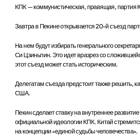
КПК — коммунистическая, правящая, партия Ки
Завтра в Пекине открывается 20-й съезд парт
На нем будут избирать генерального секретаря
Си Цзиньпин. Это идет вразрез со сложившей
этот съезд может стать историческим.
Делегатам съезда предстоит также решить, ка
США.
Пекин сделает ставку на внутреннее развити
официальной идеологии КПК. Китай стремится
на концепции «единой судьбы человечества».