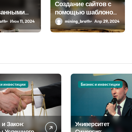
Создание сайтов с
ванными
помощью шаблонов
: стиль и
современных сайтов:
oth
Июн 11, 2024
mining_broth
Апр 29, 2024
ость в
простой путь к
шении
качественному веб-
присутствию
 и инвестиции
Бизнес и инвестиции
 и Закон:
Университет
ы Успешного
Синергия: