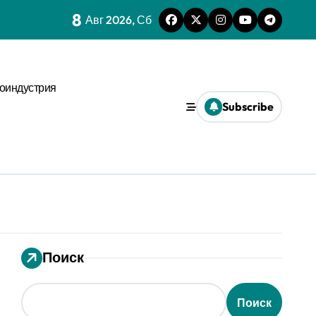
8
Авг 2026, Сб
нстве
х микроуровня
оиндустрия
иального давления
Subscribe
ses
ms и виджета
ти
еской среде
Поиск
Поиск