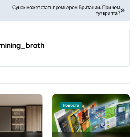
Сунак может стать премьером Британии. При чём
тут крипта?
mining_broth
Новости