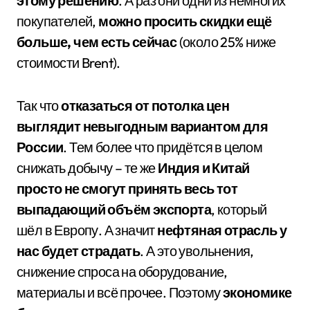
этому решению
. А раз они одни из немногих
покупателей,
можно просить скидки ещё
больше, чем есть сейчас
(около 25% ниже
стоимости Brent).
Так что
отказаться от потолка цен
выглядит невыгодным вариантом для
России
. Тем более что придётся в целом
снижать добычу – те же
Индия и Китай
просто не смогут принять весь тот
выпадающий объём экспорта
, который
шёл в Европу. А значит
нефтяная отрасль у
нас будет страдать
. А это увольнения,
снижение спроса на оборудование,
материалы и всё прочее. Поэтому
экономике