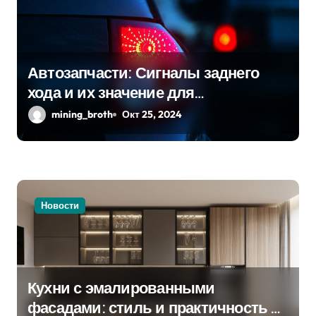
п
о
з
Автозапчасти: Сигналы заднего
а
хода и их значение для
безопасности на дороге
mining_broth
Окт 25, 2024
п
и
с
я
Новости
м
Кухни с эмалированными
фасадами: стиль и практичность в