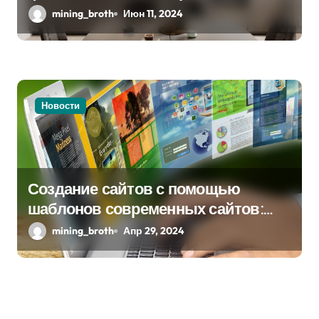
одном решении
mining_broth
Июн 11, 2024
Новости
Создание сайтов с помощью
шаблонов современных сайтов:
простой путь к качественному веб-
mining_broth
Апр 29, 2024
присутствию