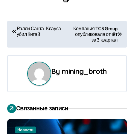
Н
Ралли Санта-Клауса
Компания TCS Group
убил Китай
опубликовала отчёт
а
за 3 квартал
в
и
By
mining_broth
г
а
ц
Связанные записи
и
я
Новости