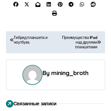
Н
Гибрид планшета и
Преимущества IPad
ноутбука
над другими
а
планшетами
в
и
By
mining_broth
г
а
ц
Связанные записи
и