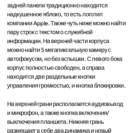
задней панели традиционно находится
надкушенное яблоко, то есть логотип
компании Apple. Также чуть ниже можно найти
пару строк с текстом о служебной
информации. На верхней части корпуса
можно найти 5 мегапиксельную камеру с
автофокусом, но без вспышки. С левого бока
корпус полностью свободен, а справа
находится две раздельные кнопки
управления громкостью, и кнопка блокировки.
На верхней грани располагается аудиовыход
и микрофон, а также кнопка включения/
выключения планшета. Нижняя грань
размещает в себе два динамика и новый