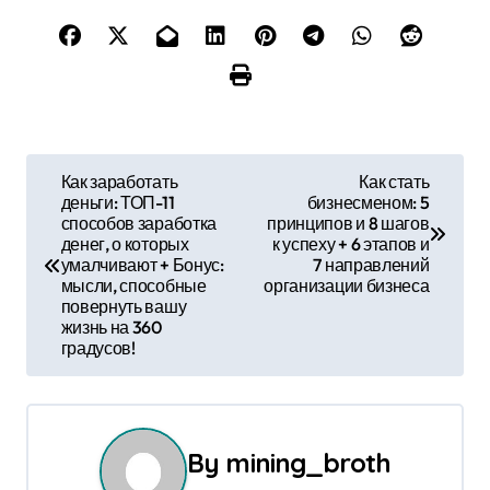
Н
Как заработать
Как стать
деньги: ТОП-11
бизнесменом: 5
а
способов заработка
принципов и 8 шагов
денег, о которых
к успеху + 6 этапов и
в
умалчивают + Бонус:
7 направлений
мысли, способные
организации бизнеса
и
повернуть вашу
жизнь на 360
г
градусов!
а
ц
By
mining_broth
и