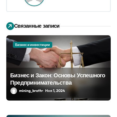
я
п
Связанные записи
о
з
Бизнес и инвестиции
а
п
и
Бизнес и Закон: Основы Успешного
Предпринимательства
с
mining_broth
Ноя 1, 2024
я
м