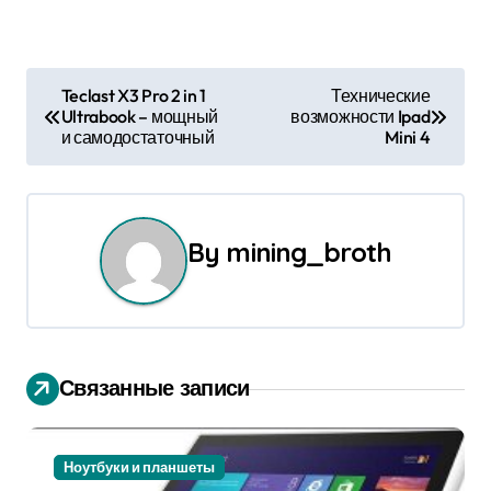
Н
Teclast X3 Pro 2 in 1
Технические
Ultrabook – мощный
возможности Ipad
а
и самодостаточный
Mini 4
в
и
By
mining_broth
г
а
ц
Связанные записи
и
я
Ноутбуки и планшеты