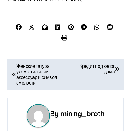
Н
Женские тату за
Кредит под залог
ухом: стильный
дома
а
аксессуар и символ
смелости
в
и
г
By
mining_broth
а