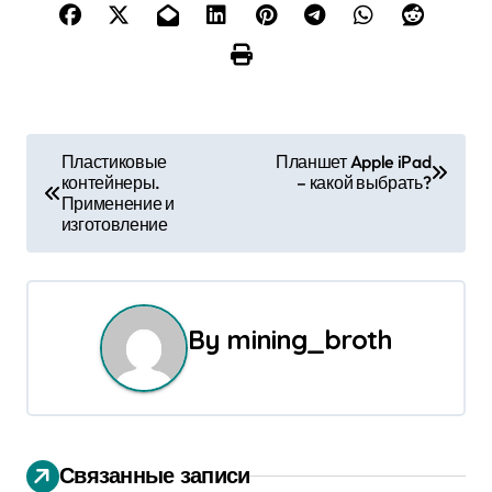
Н
Пластиковые
Планшет Apple iPad
контейнеры.
– какой выбрать?
а
Применение и
изготовление
в
и
г
By
mining_broth
а
ц
и
Связанные записи