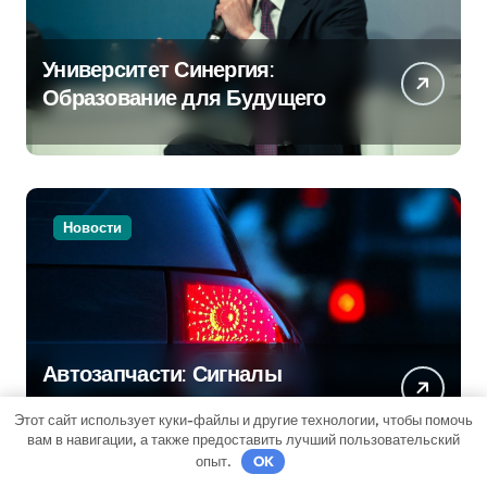
Университет Синергия:
Образование для Будущего
Новости
Автозапчасти: Сигналы
заднего хода и их значение
Этот сайт использует куки-файлы и другие технологии, чтобы помочь
для безопасности на дороге
вам в навигации, а также предоставить лучший пользовательский
опыт.
OK