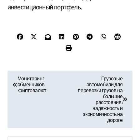
инвестиционный портфель.
Н
Мониторинг
Грузовые
обменников
автомобили для
а
криптовалют
перевозки грузов на
большие
в
расстояния:
надежность и
и
экономичность на
дороге
г