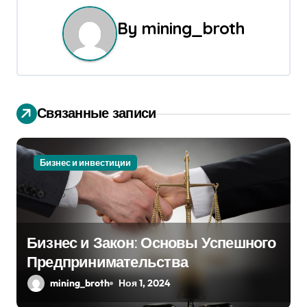
а
ц
By
mining_broth
и
я
п
Связанные записи
о
з
Бизнес и инвестиции
а
п
Бизнес и Закон: Основы Успешного
и
Предпринимательства
с
mining_broth
Ноя 1, 2024