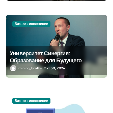
я
м
Бизнес и инвестиции
Университет Синергия:
Образование для Будущего
mining_broth
Окт 30, 2024
Бизнес и инвестиции